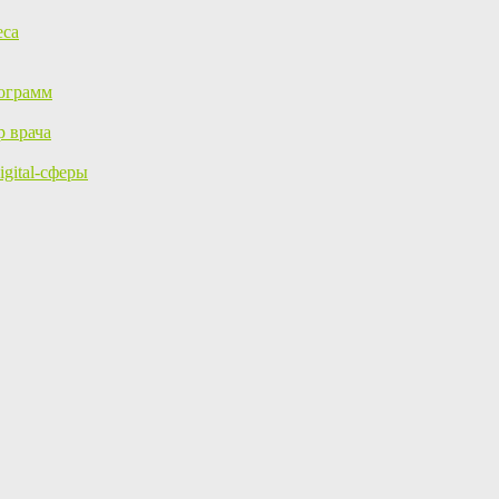
еса
ограмм
р врача
gital-сферы