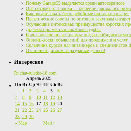
Почему Garage55 выделяется среди автосервисов
Опт сигарет от 1 блока — решение для малого бизн
Как организовать бесперебойные поставки сигарет
Практические советы по оптовым закупкам сигарет
Обучающие интенсивы: преимущества коротких пр
Дорамы про месть и сложные судьбы
Боль в колене после травмы: когда необходим осмот
Онлайн-доски объявлений для продвижения услуг
Складчина курсов для дизайнеров и специалистов di
Отличный диплом за разумные деньги!
Интересное
Rt.chat-ruletka-18.com
Апрель 2025
Пн
Вт
Ср
Чт
Пт
Сб
Вс
1
2
3
4
5
6
7
8
9
10
11
12
13
14
15
16
17
18
19
20
21
22
23
24
25
26
27
28
29
30
« Мар
Май »