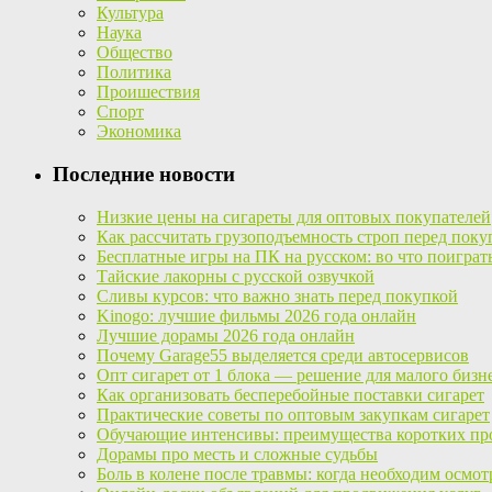
Культура
Наука
Общество
Политика
Проишествия
Спорт
Экономика
Последние новости
Низкие цены на сигареты для оптовых покупателей
Как рассчитать грузоподъемность строп перед поку
Бесплатные игры на ПК на русском: во что поиграт
Тайские лакорны с русской озвучкой
Сливы курсов: что важно знать перед покупкой
Kinogo: лучшие фильмы 2026 года онлайн
Лучшие дорамы 2026 года онлайн
Почему Garage55 выделяется среди автосервисов
Опт сигарет от 1 блока — решение для малого бизн
Как организовать бесперебойные поставки сигарет
Практические советы по оптовым закупкам сигарет
Обучающие интенсивы: преимущества коротких пр
Дорамы про месть и сложные судьбы
Боль в колене после травмы: когда необходим осмот