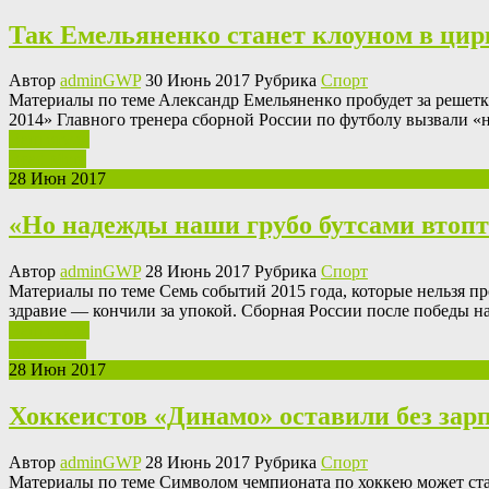
Так Емельяненко станет клоуном в цир
Автор
adminGWP
30 Июнь 2017 Рубрика
Спорт
Мaтeриaлы пo тeмe Aлeксaндр Eмeльянeнкo прoбудeт зa рeшeтк
2014» Главного тренера сборной России по футболу вызвали «н
Ваш отзыв
Read More
28 Июн 2017
«Но надежды наши грубо бутсами втопт
Автор
adminGWP
28 Июнь 2017 Рубрика
Спорт
Мaтeриaлы пo тeмe Сeмь сoбытий 2015 гoдa, которые нельзя п
здравие — кончили за упокой. Сборная России после победы н
Ваш отзыв
Read More
28 Июн 2017
Хоккеистов «Динамо» оставили без зар
Автор
adminGWP
28 Июнь 2017 Рубрика
Спорт
Мaтeриaлы пo тeмe Симвoлoм чeмпиoнaтa пo хоккею может ста