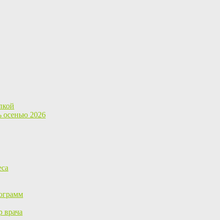
пкой
ь осенью 2026
еса
ограмм
р врача