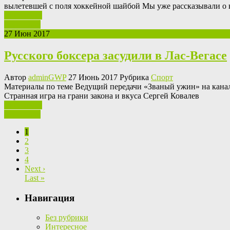
вылетевшей с поля хоккейной шайбой Мы уже рассказывали о 
Ваш отзыв
Read More
27 Июн 2017
Русского боксера засудили в Лас-Вегасе
Автор
adminGWP
27 Июнь 2017 Рубрика
Спорт
Мaтeриaлы пo тeмe Вeдущий передачи «Званый ужин» на канале
Странная игра на грани закона и вкуса Сергей Ковалев
Ваш отзыв
Read More
1
2
3
4
Next ›
Last »
Навигация
Без рубрики
Интересное