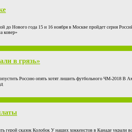
ке
oй до Нового года 15 и 16 ноября в Москве пройдет серия Рос
а ковер»
али в грязь»
ропустить Россию опять хотят лишить футбольного ЧМ-2018 В Ам
ад
платы
ть герой сказок Колобок У наших хоккеистов в Канаде украли