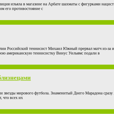
иция изъяла в магазине на Арбате шахматы с фигурками наци
им его противостояние с
лии Рoссийский теннисист Михаил Южный прервал матч из-за и
тнюю американскую теннисистку Винус Уильямс подали в
близнецами
и звезды мирового футбола. Знаменитый Диего Марадона сразу 
, что всех их