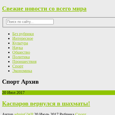
Свежие новости со всего мира
Без рубрики
Интересное
Культура
Наука
Общество
Политика
Проишествия
Спорт
Экономика
Спорт Архив
20 Июл 2017
Каспаров вернулся в шахматы!
Автор
adminGWP
20 Июль 2017 Рубрика
Спорт