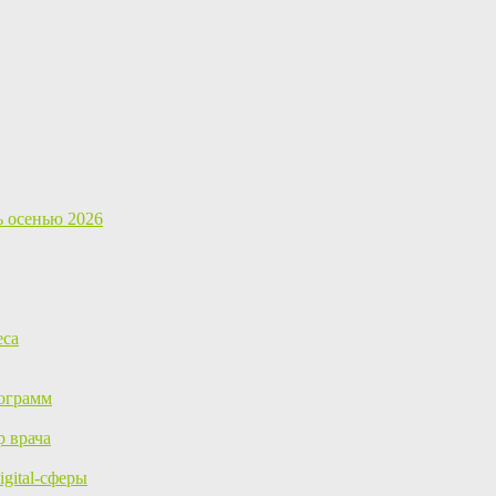
ь осенью 2026
еса
ограмм
р врача
gital-сферы