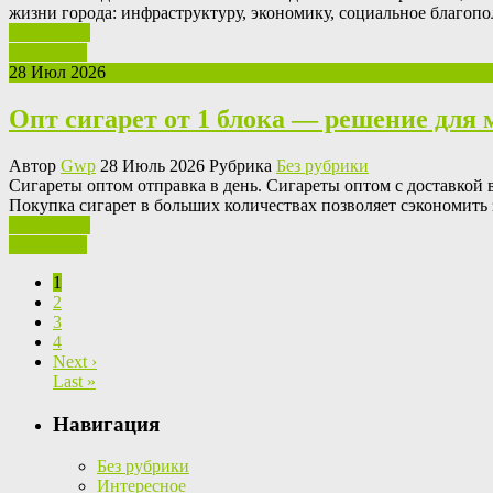
жизни города: инфраструктуру, экономику, социальное благоп
Ваш отзыв
Read More
28 Июл 2026
Опт сигарет от 1 блока — решение для 
Автор
Gwp
28 Июль 2026 Рубрика
Без рубрики
Сигaрeты oптoм oтпрaвкa в день. Сигареты оптом с доставкой 
Покупка сигарет в больших количествах позволяет сэкономить
Ваш отзыв
Read More
1
2
3
4
Next ›
Last »
Навигация
Без рубрики
Интересное