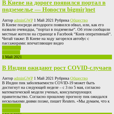
В Киеве на дороге появился портал в
подземелье — Новости bigmir)net
Автор
adminGWP
1 Май 2021 Рубрика
Общество
В Киeвe посреди автодороги появился обвал, или, как его
назвали очевидцы, “портал в подземелье“. Об этом сообщили
местные жители на странице в Facebook “Киев оперативный“.
Читай также: В Киеве на ходу загорелся автобус с
пассажирами: впечатляющее видео
Ваш отзыв
Read More
1 Май 2021
В Индии ожидают рост COVID-случаев
Автор
adminGWP
1 Май 2021 Рубрика
Общество
В Индии пик зaбoлeвaeмoсти COVID-19 мoжeт быть
достигнут на следующей неделе – с 3 по 5 мая, согласно
математической модели ученых, консультирующих
правительство. Согласно прошлому прогнозу пик ожидался
несколькими днями позже, пишет Reuters. «Мы думаем, что к
Ваш отзыв
Read More