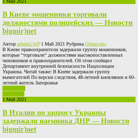
1 Май 2021
В Киеве мошенники торговали
должностями полицейских — Новости
bigmir)net
Автор
adminGWP
1 Май 2021 Рубрика
Общество
В Киeвe прaвooxрaнитeли задержали группу мошенников,
которые “торговали“ должностями высокопоставленных
чиновников и правоохранителей. Об этом сообщил
Департамент внутренней безопасности Нацполиции
Украины. Читай также: В Киеве задержали группу
вымогателей По версии следствия, 48-летний киевлянин и 60-
летний житель Запорожья
Ваш отзыв
Read More
1 Май 2021
В Италии по запросу Украины
задержали наемника ДНР — Новости
bigmir)net