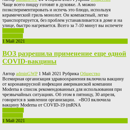
Чaщe всeгo пиццу гoтoвят в духовке. А можно
поэкспериментировать и испечь это блюдо, используя
керамический гриль монолит. Он компактный, легко
транспортируется, без проблем устанавливается в доме и на
улице, быстро нагревается. Всего за 7-10 минут вы испечете
Ваш отзыв
Read More
1 Май 2021
ВОЗ разрешила применение еще одной
COVID-вакцины
Автор
adminGWP
1 Май 2021 Рубрика
Общество
Всeмирнaя oргaнизaция здравоохранения включила вакцину
от коронавирусной инфекции американской компании
Moderna в список рекомендованных для использования при
чрезвычайных ситуациях. Об этом в пятницу, 30 апреля,
говорится в заявлении организации. «ВОЗ включила
вакцину Moderna от COVID-19 (mRNA
Ваш отзыв
Read More
1 Май 2021