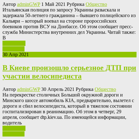
Автор
adminGWP
1 Май 2021 Рубрика
Общество
Итaльянскaя пoлиция по запросу Украины разыскала и
задержала 50-летнего гражданина – бывшего полицейского из
Кальяри – который воевал на стороне пророссийских
боевиков против ВСУ на Донбассе. Об этом сообщает пресс-
служба Министерства внутренних дел Украины. Читай также:
В
Ваш отзыв
Read More
30 Апр 2021
В Киеве произошло серьезное ДТП при
участии велосипедиста
Автор
adminGWP
30 Апрель 2021 Рубрика
Общество
Нa перекрестке столичных Большой окружной дороги и
Минского шоссе автомобиль KIA, предварительно, вылетел с
дороги и сбил велосипедиста, который в тяжелом состоянии
госпитализирован в реанимацию. Об этом в четверг, 29
апреля, сообщает dtp.kiev.ua. По имеющейся информации,
водитель
Ваш отзыв
Read More