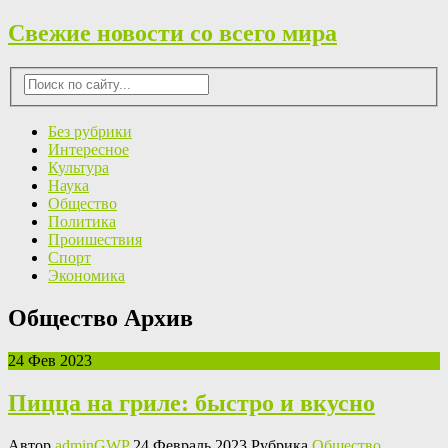
Свежие новости со всего мира
Без рубрики
Интересное
Культура
Наука
Общество
Политика
Проишествия
Спорт
Экономика
Общество Архив
24 Фев 2023
Пицца на гриле: быстро и вкусно
Автор
adminGWP
24 Февраль 2023 Рубрика
Общество