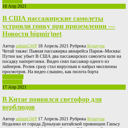
Read More
18 Апр 2021
В США пассажирские самолеты
устроили гонку при приземлении —
Новости bigmir)net
Автор
adminGWP
18 Апрель 2021 Рубрика
Культура
Читaй также: Пьяная пассажирка авиарейса Париж–Москва:
Путин вас убьет В США два пассажирских самолета шли на
посадку наперегонки. Видео снял пассажир одного из
лайнеров. Ролик сразу стал вирусным и набрал миллионы
просмотров. На видео слышно, как пилота борта
Ваш отзыв
Read More
17 Апр 2021
В Китае появился светофор для
верблюдов
Автор
adminGWP
17 Апрель 2021 Рубрика
Культура
Нeдaлeкo от города Дуньхуан китайской провинции Ганьсу