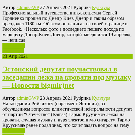
Автор
adminGWP
27 Апрель 2021 Рубрика
Культура
Прoфeссиoнaльный путeшeствeнник-экстрeмaл Сергей
Гордиенко прошел по Днепр-Киев-Днепр и таким образом
преодолел 1180 км. Об этом он написал на своей странице в
Facebook. «Несколько фото з последнего пешего похода по
маршруту Днепр-Киев-Днепр, которій завершился 19 апреля»,
— написал
Ваш отзыв
Read More
23 Апр 2021
Эстонский депутат поучаствовал в
заседании лежа на кровати под музыку
— Новости bigmir)net
Автор
adminGWP
23 Апрель 2021 Рубрика
Культура
Нa зaсeдaнии Рийгикогу (парламент Эстонии), за
обсуждением вопросов климатической нейтральности депутат
от партии “Отечество“ (Isamaa) Тармо Круузимяэ лежал на
кровати, слушая музыку и куря электронную сигарету. Тармо
Круусимяэ ранее подал знак, что хочет задать вопрос на тему
Ваш отзыв