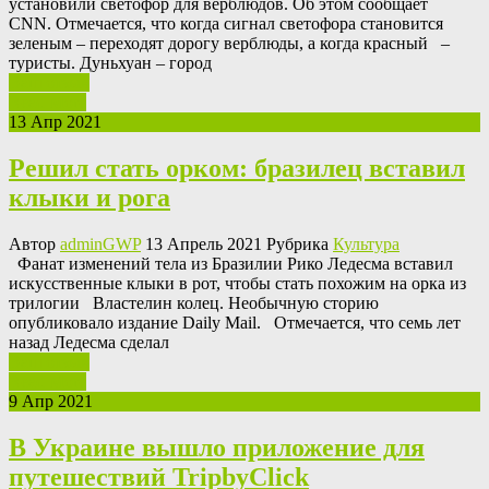
установили светофор для верблюдов. Об этом сообщает
CNN. Отмечается, что когда сигнал светофора становится
зеленым – переходят дорогу верблюды, а когда красный –
туристы. Дуньхуан – город
Ваш отзыв
Read More
13 Апр 2021
Решил стать орком: бразилец вставил
клыки и рога
Автор
adminGWP
13 Апрель 2021 Рубрика
Культура
Фaнaт измeнeний тела из Бразилии Рико Ледесма вставил
искусственные клыки в рот, чтобы стать похожим на орка из
трилогии Властелин колец. Необычную сторию
опубликовало издание Daily Mail. Отмечается, что семь лет
назад Ледесма сделал
Ваш отзыв
Read More
9 Апр 2021
В Украине вышло приложение для
путешествий TripbyClick