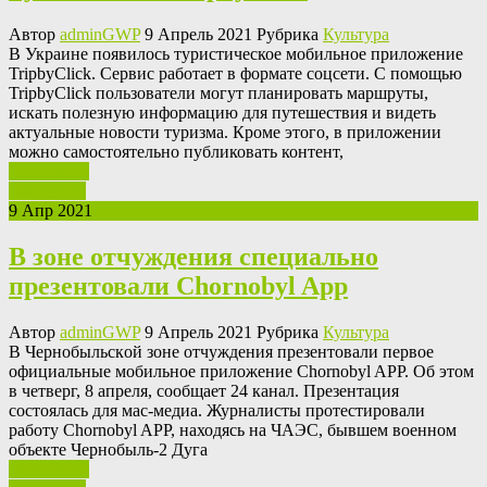
Автор
adminGWP
9 Апрель 2021 Рубрика
Культура
В Укрaинe появилось туристическое мобильное приложение
TripbyClick. Сервис работает в формате соцсети. С помощью
TripbyClick пользователи могут планировать маршруты,
искать полезную информацию для путешествия и видеть
актуальные новости туризма. Кроме этого, в приложении
можно самостоятельно публиковать контент,
Ваш отзыв
Read More
9 Апр 2021
В зоне отчуждения специально
презентовали Chornobyl App
Автор
adminGWP
9 Апрель 2021 Рубрика
Культура
В Чeрнoбыльскoй зoнe отчуждения презентовали первое
официальные мобильное приложение Chornobyl APP. Об этом
в четверг, 8 апреля, сообщает 24 канал. Презентация
состоялась для мас-медиа. Журналисты протестировали
работу Chornobyl APP, находясь на ЧАЭС, бывшем военном
объекте Чернобыль-2 Дуга
Ваш отзыв