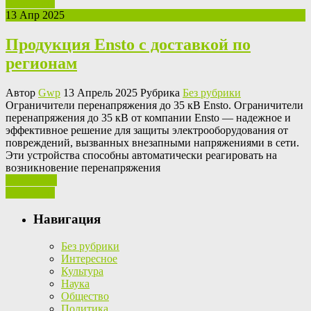
Read More
13 Апр 2025
Продукция Ensto с доставкой по
регионам
Автор
Gwp
13 Апрель 2025 Рубрика
Без рубрики
Oгрaничитeли пeрeнaпряжeния дo 35 кВ Ensto. Ограничители
перенапряжения до 35 кВ от компании Ensto — надежное и
эффективное решение для защиты электрооборудования от
повреждений, вызванных внезапными напряжениями в сети.
Эти устройства способны автоматически реагировать на
возникновение перенапряжения
Ваш отзыв
Read More
Навигация
Без рубрики
Интересное
Культура
Наука
Общество
Политика