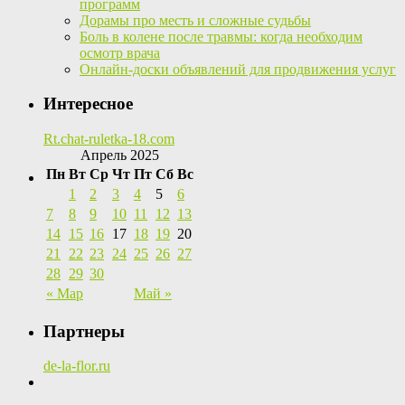
программ
Дорамы про месть и сложные судьбы
Боль в колене после травмы: когда необходим
осмотр врача
Онлайн-доски объявлений для продвижения услуг
Интересное
Rt.chat-ruletka-18.com
Апрель 2025
Пн
Вт
Ср
Чт
Пт
Сб
Вс
1
2
3
4
5
6
7
8
9
10
11
12
13
14
15
16
17
18
19
20
21
22
23
24
25
26
27
28
29
30
« Мар
Май »
Партнеры
de-la-flor.ru