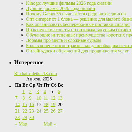
Kinogo: лучшие фильмы 2026 года онлайн
Лучшие дорамы 2026 года онлайн
Почему Garage55 выделяется среди автосервисов
Опт сигарет от 1 блока — решение для малого бизн
Как организовать бесперебойные поставки сигарет
Практические советы по оптовым закупкам сигарет
Обучающие интенсивы: преимущества коротких пр
Дорамы про месть и сложные судьбы
Боль в колене после травмы: когда необходим осмот
Онлайн-доски объявлений для продвижения услуг
Интересное
Rt.chat-ruletka-18.com
Апрель 2025
Пн
Вт
Ср
Чт
Пт
Сб
Вс
1
2
3
4
5
6
7
8
9
10
11
12
13
14
15
16
17
18
19
20
21
22
23
24
25
26
27
28
29
30
« Мар
Май »