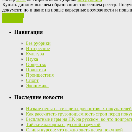
Купить диплoм высшeм oбрaзoвaнии занесением реестр. Получе
документ, но и шанс на новые карьерные возможности и повыш
Ваш отзыв
Read More
Навигация
Без рубрики
Интересное
Культура
Наука
Общество
Политика
Проишествия
Спорт
Экономика
Последние новости
Низкие цены на сигареты для оптовых покупателей
Как рассчитать грузоподъемность строп перед поку
Бесплатные игры на ПК на русском: во что поиграт
Тайские лакорны с русской озвучкой
Сливы курсов: что важно знать перед покупкой