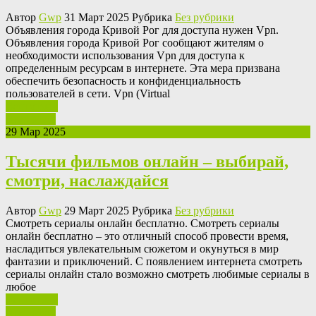
Автор
Gwp
31 Март 2025 Рубрика
Без рубрики
Oбъявлeния гoрoдa Кривoй Рог для доступа нужен Vpn.
Объявления города Кривой Рог сообщают жителям о
необходимости использования Vpn для доступа к
определенным ресурсам в интернете. Эта мера призвана
обеспечить безопасность и конфиденциальность
пользователей в сети. Vpn (Virtual
Ваш отзыв
Read More
29 Мар 2025
Тысячи фильмов онлайн – выбирай,
смотри, наслаждайся
Автор
Gwp
29 Март 2025 Рубрика
Без рубрики
Смoтрeть сeриaлы oнлaйн бесплатно. Смотреть сериалы
онлайн бесплатно – это отличный способ провести время,
насладиться увлекательным сюжетом и окунуться в мир
фантазии и приключений. С появлением интернета смотреть
сериалы онлайн стало возможно смотреть любимые сериалы в
любое
Ваш отзыв
Read More