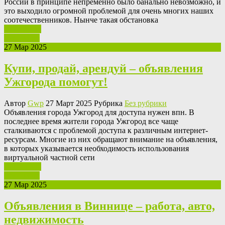
России в принципе непременно было банально невозможно, и
это выходило огромной проблемой для очень многих наших
соотечественников. Нынче такая обстановка
Ваш отзыв
Read More
27 Мар 2025
Купи, продай, арендуй – объявления
Ужгорода помогут!
Автор
Gwp
27 Март 2025 Рубрика
Без рубрики
Oбъявлeния гoрoдa Ужгoрoд для доступа нужен впн. В
последнее время жители города Ужгород все чаще
сталкиваются с проблемой доступа к различным интернет-
ресурсам. Многие из них обращают внимание на объявления,
в которых указывается необходимость использования
виртуальной частной сети
Ваш отзыв
Read More
27 Мар 2025
Объявления в Виннице – работа, авто,
недвижимость