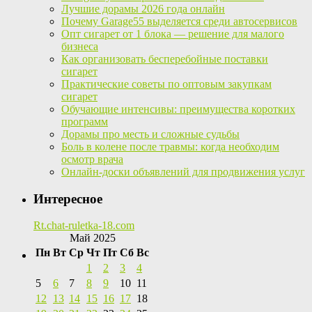
Лучшие дорамы 2026 года онлайн
Почему Garage55 выделяется среди автосервисов
Опт сигарет от 1 блока — решение для малого
бизнеса
Как организовать бесперебойные поставки
сигарет
Практические советы по оптовым закупкам
сигарет
Обучающие интенсивы: преимущества коротких
программ
Дорамы про месть и сложные судьбы
Боль в колене после травмы: когда необходим
осмотр врача
Онлайн-доски объявлений для продвижения услуг
Интересное
Rt.chat-ruletka-18.com
Май 2025
Пн
Вт
Ср
Чт
Пт
Сб
Вс
1
2
3
4
5
6
7
8
9
10
11
12
13
14
15
16
17
18