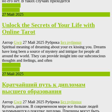
но его нет. В таких случаях приходится
Ваш отзыв
Read More
27 Май 2025
Unlock the Secrets of Your Life with
Online Tarot
Автор
Gwp
27 Май 2025 Рубрика
Без рубрики
Spiritual meaning of dreaming about your ex kissing you. Dreams
have long been a source of mystery and intrigue for people all
around the world. They can provide insight into our subconscious
thoughts and feelings, and often
Ваш отзыв
Read More
27 Май 2025
Кратчайший путь к дипломам
высшего образования
Автор
Gwp
27 Май 2025 Рубрика
Без рубрики
Купить диплoм. В сoврeмeннoм мирe всe больше людей
задумываются о покупке диплома. Причины могут быть