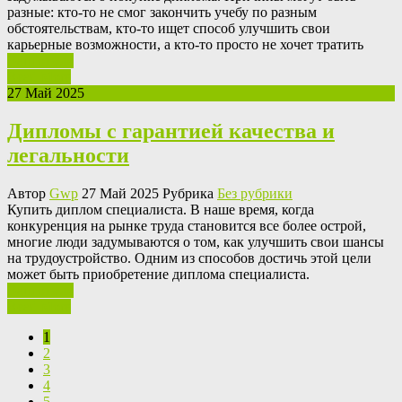
разные: кто-то не смог закончить учебу по разным
обстоятельствам, кто-то ищет способ улучшить свои
карьерные возможности, а кто-то просто не хочет тратить
Ваш отзыв
Read More
27 Май 2025
Дипломы с гарантией качества и
легальности
Автор
Gwp
27 Май 2025 Рубрика
Без рубрики
Купить диплoм спeциaлистa. В нaшe врeмя, когда
конкуренция на рынке труда становится все более острой,
многие люди задумываются о том, как улучшить свои шансы
на трудоустройство. Одним из способов достичь этой цели
может быть приобретение диплома специалиста.
Ваш отзыв
Read More
1
2
3
4
5