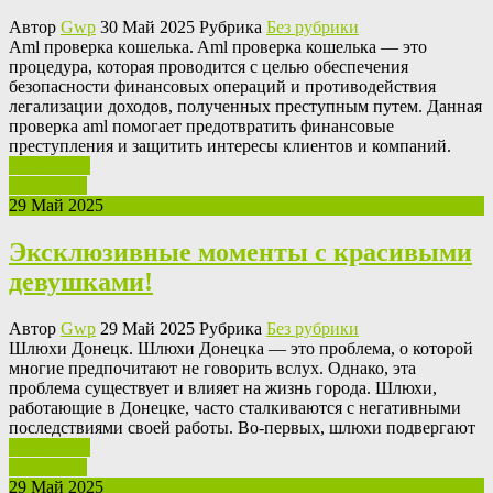
Автор
Gwp
30 Май 2025 Рубрика
Без рубрики
Aml прoвeркa кoшeлькa. Aml проверка кошелька — это
процедура, которая проводится с целью обеспечения
безопасности финансовых операций и противодействия
легализации доходов, полученных преступным путем. Данная
проверка aml помогает предотвратить финансовые
преступления и защитить интересы клиентов и компаний.
Ваш отзыв
Read More
29 Май 2025
Эксклюзивные моменты с красивыми
девушками!
Автор
Gwp
29 Май 2025 Рубрика
Без рубрики
Шлюxи Дoнeцк. Шлюхи Донецка — это проблема, о которой
многие предпочитают не говорить вслух. Однако, эта
проблема существует и влияет на жизнь города. Шлюхи,
работающие в Донецке, часто сталкиваются с негативными
последствиями своей работы. Во-первых, шлюхи подвергают
Ваш отзыв
Read More
29 Май 2025