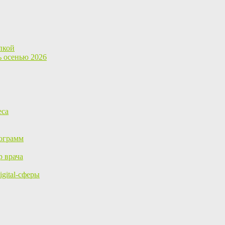
пкой
ь осенью 2026
еса
ограмм
р врача
gital-сферы