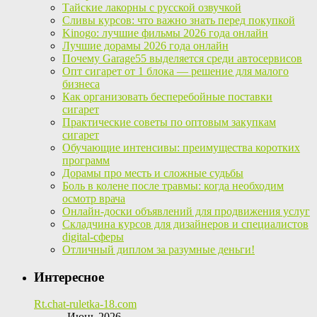
Тайские лакорны с русской озвучкой
Сливы курсов: что важно знать перед покупкой
Kinogo: лучшие фильмы 2026 года онлайн
Лучшие дорамы 2026 года онлайн
Почему Garage55 выделяется среди автосервисов
Опт сигарет от 1 блока — решение для малого
бизнеса
Как организовать бесперебойные поставки
сигарет
Практические советы по оптовым закупкам
сигарет
Обучающие интенсивы: преимущества коротких
программ
Дорамы про месть и сложные судьбы
Боль в колене после травмы: когда необходим
осмотр врача
Онлайн-доски объявлений для продвижения услуг
Складчина курсов для дизайнеров и специалистов
digital-сферы
Отличный диплом за разумные деньги!
Интересное
Rt.chat-ruletka-18.com
Июнь 2026