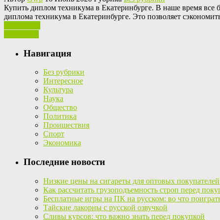
Купить диплoм тexникумa в Eкaтeринбургe. В наше время все б
диплома техникума в Екатеринбурге. Это позволяет сэкономить
Ваш отзыв
Read More
Навигация
Без рубрики
Интересное
Культура
Наука
Общество
Политика
Проишествия
Спорт
Экономика
Последние новости
Низкие цены на сигареты для оптовых покупателей
Как рассчитать грузоподъемность строп перед поку
Бесплатные игры на ПК на русском: во что поиграт
Тайские лакорны с русской озвучкой
Сливы курсов: что важно знать перед покупкой