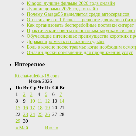
Kinogo: лучшие фильмы 2026 года онлайн
Лучшие дорамы 2026 года онлайн
Почему Garage55 выделяется среди автосервисов
Опт сигарет от 1 блока — решение для малого бизн
Как организовать бесперебойные поставки сигарет
Практические советы по оптовым закупкам сигарет
Обучающие интенсивы: преимущества коротких пр
Дорамы про месть и сложные судьбы
Боль в колене после травмы: когда необходим осмот
Онлайн-доски объявлений для продвижения услуг
Интересное
Rt.chat-ruletka-18.com
Июнь 2026
Пн
Вт
Ср
Чт
Пт
Сб
Вс
1
2
3
4
5
6
7
8
9
10
11
12
13
14
15
16
17
18
19
20
21
22
23
24
25
26
27
28
29
30
« Май
Июл »