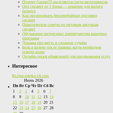
Почему Garage55 выделяется среди автосервисов
Опт сигарет от 1 блока — решение для малого
бизнеса
Как организовать бесперебойные поставки
сигарет
Практические советы по оптовым закупкам
сигарет
Обучающие интенсивы: преимущества коротких
программ
Дорамы про месть и сложные судьбы
Боль в колене после травмы: когда необходим
осмотр врача
Онлайн-доски объявлений для продвижения услуг
Интересное
Rt.chat-ruletka-18.com
Июнь 2026
Пн
Вт
Ср
Чт
Пт
Сб
Вс
1
2
3
4
5
6
7
8
9
10
11
12
13
14
15
16
17
18
19
20
21
22
23
24
25
26
27
28