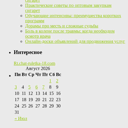
сигарет
Практические советы по оптовым закупкам
сигарет
Обучающие интенсивы: преимущества коротких
программ
Дорамы про месть и сложные судьбы
Боль в колене после травмы: когда необходим
осмотр врача
Онлайн-доски объявлений для продвижения услуг
Интересное
Rt.chat-ruletka-18.com
Август 2026
Пн
Вт
Ср
Чт
Пт
Сб
Вс
1
2
3
4
5
6
7
8
9
10
11
12
13
14
15
16
17
18
19
20
21
22
23
24
25
26
27
28
29
30
31
« Июл