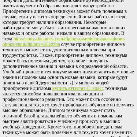
получить дополнительное образование до необходимости
иметь документ об образовании для трудоустройства.
Приобретение диплома техникума может быть полезным в
случае, если у вас есть определенный опыт работы в сфере,
которая требует наличие образования. Некоторые
работодатели могут быть заинтересованы именно в ваших
навыках и опыте работы, нежели в вашем образовании. В
этом
http://study-documes.com/diplom-o-srednem-spetsialnom-
obrazovanii/diplom-kolledzha
случае приобретение диплома
техникума может стать дополнительным плюсом при
трудоустройстве. Также, приобретение диплома техникума
может быть полезным для тех, кто хочет получить
дополнительные знания и навыки в определенной области.
Учебный процесс в техникуме может предоставить вам новые
знания и помочь вам освоить новые навыки, которые будут
полезны в вашей деятельности. Для многих людей
приобретение диплома
купить аттестат 11 класс
техникума
является способом повышения квалификации и
профессионального развития. Это может быть особенно
актуально для тех, кто хочет продолжить обучение и получить
высшее образование. Диплом техникума может стать
отличной базой для дальнейшего обучения и помочь вам
быстрее адаптироваться к учебному процессу в высших
учебных заведениях. Кроме того, приобретение диплома
техникума может быть полезным для тех, кто хочет изменить