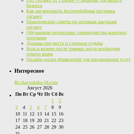
Опт сигарет от 1 блока — решение для малого
бизнеса
Как организовать бесперебойные поставки
сигарет
Практические советы по оптовым закупкам
сигарет
Обучающие интенсивы: преимущества коротких
программ
Дорамы про месть и сложные судьбы
Боль в колене после травмы: когда необходим
осмотр врача
Онлайн-доски объявлений для продвижения услуг
Интересное
Rt.chat-ruletka-18.com
Август 2026
Пн
Вт
Ср
Чт
Пт
Сб
Вс
1
2
3
4
5
6
7
8
9
10
11
12
13
14
15
16
17
18
19
20
21
22
23
24
25
26
27
28
29
30
31