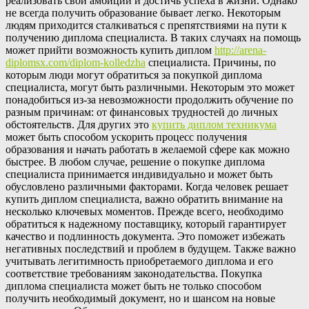
реализовать свои амбиции и достичь успеха в жизни. Однако
не всегда получить образование бывает легко. Некоторым
людям приходится сталкиваться с препятствиями на пути к
получению диплома специалиста. В таких случаях на помощь
может прийти возможность купить диплом
http://arena-
diplomsx.com/diplom-kolledzha
специалиста. Причины, по
которым люди могут обратиться за покупкой диплома
специалиста, могут быть различными. Некоторым это может
понадобиться из-за невозможности продолжить обучение по
разным причинам: от финансовых трудностей до личных
обстоятельств. Для других это
купить диплом техникума
может быть способом ускорить процесс получения
образования и начать работать в желаемой сфере как можно
быстрее. В любом случае, решение о покупке диплома
специалиста принимается индивидуально и может быть
обусловлено различными факторами. Когда человек решает
купить диплом специалиста, важно обратить внимание на
несколько ключевых моментов. Прежде всего, необходимо
обратиться к надежному поставщику, который гарантирует
качество и подлинность документа. Это поможет избежать
негативных последствий и проблем в будущем. Также важно
учитывать легитимность приобретаемого диплома и его
соответствие требованиям законодательства. Покупка
диплома специалиста может быть не только способом
получить необходимый документ, но и шансом на новые