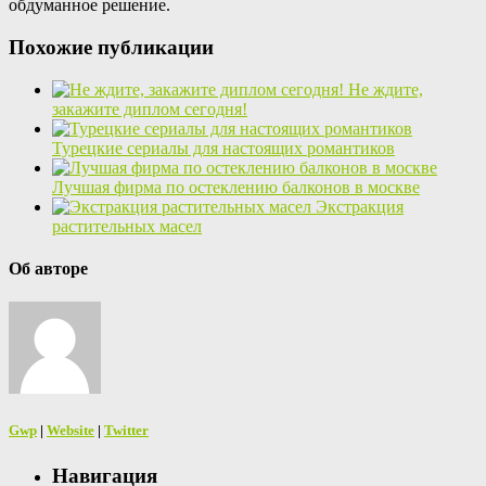
обдуманное решение.
Похожие публикации
Не ждите,
закажите диплом сегодня!
Турецкие сериалы для настоящих романтиков
Лучшая фирма по остеклению балконов в москве
Экстракция
растительных масел
Об авторе
Gwp
|
Website
|
Twitter
Навигация