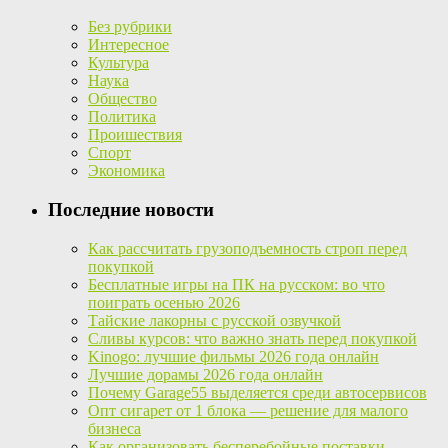
Без рубрики
Интересное
Культура
Наука
Общество
Политика
Проишествия
Спорт
Экономика
Последние новости
Как рассчитать грузоподъемность строп перед
покупкой
Бесплатные игры на ПК на русском: во что
поиграть осенью 2026
Тайские лакорны с русской озвучкой
Сливы курсов: что важно знать перед покупкой
Kinogo: лучшие фильмы 2026 года онлайн
Лучшие дорамы 2026 года онлайн
Почему Garage55 выделяется среди автосервисов
Опт сигарет от 1 блока — решение для малого
бизнеса
Как организовать бесперебойные поставки