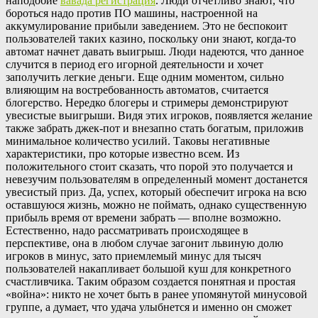
наподобие
вавада регистрация
. Люди отчетливо знают, что
бороться надо против ПО машины, настроенной на
аккумулирование прибыли заведением. Это не беспокоит
пользователей таких казино, поскольку они знают, когда-то
автомат начнет давать выигрыш. Люди надеются, что данное
случится в период его игорной деятельности и хочет
заполучить легкие деньги. Еще одним моментом, сильно
влияющим на востребованность автоматов, считается
блогерство. Нередко блогеры и стримеры демонстрируют
увесистые выигрыши. Видя этих игроков, появляется желание
также забрать джек-пот и внезапно стать богатым, приложив
минимальное количество усилий. Таковы негативные
характеристики, про которые известно всем. Из
положительного стоит сказать, что порой это получается и
невезучим пользователям в определенный момент достанется
увесистый приз. Да, успех, который обеспечит игрока на всю
оставшуюся жизнь, можно не поймать, однако существенную
прибыль время от времени забрать — вполне возможно.
Естественно, надо рассматривать происходящее в
перспективе, она в любом случае загонит львиную долю
игроков в минус, зато приемлемый минус для тысяч
пользователей накапливает большой куш для конкретного
счастливчика. Таким образом создается понятная и простая
«война»: никто не хочет быть в ранее упомянутой минусовой
группе, а думает, что удача улыбнется и именно он сможет