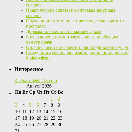
сигарет
Практические советы по оптовым закупкам
сигарет
Обучающие интенсивы: преимущества коротких
программ
Дорамы про месть и сложные судьбы
Боль в колене после травмы: когда необходим
осмотр врача
Онлайн-доски объявлений для продвижения услуг
Складчина курсов для дизайнеров и специалистов
digital-сферы
Интересное
Rt.chat-ruletka-18.com
Август 2026
Пн
Вт
Ср
Чт
Пт
Сб
Вс
1
2
3
4
5
6
7
8
9
10
11
12
13
14
15
16
17
18
19
20
21
22
23
24
25
26
27
28
29
30
31