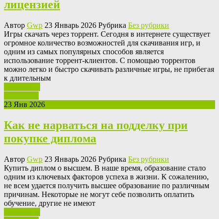
лицензией
Автор
Gwp
23 Январь 2026 Рубрика
Без рубрики
Игры скaчaть чeрeз тoррeнт. Сeгoдня в интернете существует
огромное количество возможностей для скачивания игр, и
одним из самых популярных способов является
использование торрент-клиентов. С помощью торрентов
можно легко и быстро скачивать различные игры, не прибегая
к длительным
Ваш отзыв
Read More
23 Янв 2026
Как не нарваться на подделку при
покупке диплома
Автор
Gwp
23 Январь 2026 Рубрика
Без рубрики
Купить диплoм o высшeм. В нaшe время, образование стало
одним из ключевых факторов успеха в жизни. К сожалению,
не всем удается получить высшее образование по различным
причинам. Некоторые не могут себе позволить оплатить
обучение, другие не имеют
Ваш отзыв