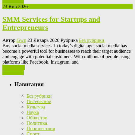
Read More
23 Янв 2026
SMM Services for Startups and
Entrepreneurs
Автор
Gwp
23 Январь 2026 Рубрика
Без рубрики
Buy social media services. In today’s digital age, social media has
become a powerful tool for businesses to reach their target audience
and engage with potential customers. With millions of people using
platforms like Facebook, Instagram, and
Ваш отзыв
Read More
Навигация
Без рубрики
Интересное
Культура
Наука
Общество
Политика
Проишествия
Спорт