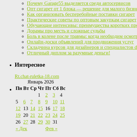
Почему Garage55 выделяется среди автосервисов
Опт сигарет от 1 блока — решение для малого бизн
Как организовать бесперебойные поставки сигарет
Практические советы по оптовым закупкам сигарет
Обучающие интенсивы: преимущества коротких пр
Дорамы про месть и сложные судьбы
Боль в колене после травмы: когда необходим осмот
Онлайн-доски объявлений для продвижения услуг
Складчина курсов для дизайнеров и специалистов di
Отличный диплом за разумные деньги!
Интересное
Rt.chat-ruletka-18.com
Январь 2026
Пн
Вт
Ср
Чт
Пт
Сб
Вс
1
2
3
4
5
6
7
8
9
10
11
12
13
14
15
16
17
18
19
20
21
22
23
24
25
26
27
28
29
30
31
« Дек
Фев »