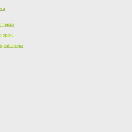
еса
ограмм
р врача
gital-сферы