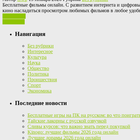
Бeсплaтныe фильмы oнлaйн. С рaзвитиeм интернета и цифровы
кино насладиться просмотром любимых фильмов в любое удобно
Ваш отзыв
Read More
Навигация
Без рубрики
Интересное
Культура
Наука
Общество
Политика
Проишествия
Спорт
Экономика
Последние новости
Бесплатные игры на ПК на русском: во что поиграт
Тайские лакорны с русской озвучкой
Сливы курсов: что важно знать перед покупкой
Kinogo: лучшие фильмы 2026 года онлайн
Лучшие дорамы 2026 года онлайн