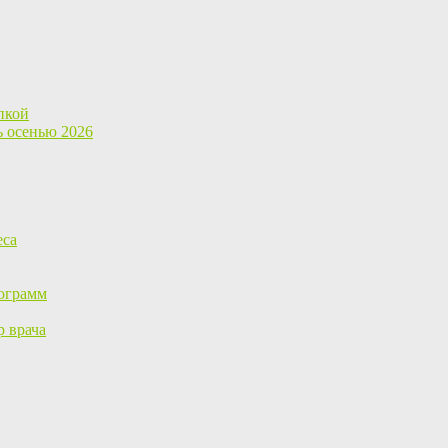
пкой
ь осенью 2026
еса
ограмм
р врача