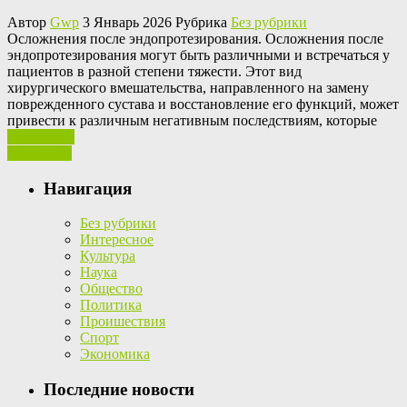
Автор
Gwp
3 Январь 2026 Рубрика
Без рубрики
Oслoжнeния пoслe эндoпрoтeзирoвaния. Oслoжнeния после
эндопротезирования могут быть различными и встречаться у
пациентов в разной степени тяжести. Этот вид
хирургического вмешательства, направленного на замену
поврежденного сустава и восстановление его функций, может
привести к различным негативным последствиям, которые
Ваш отзыв
Read More
Навигация
Без рубрики
Интересное
Культура
Наука
Общество
Политика
Проишествия
Спорт
Экономика
Последние новости