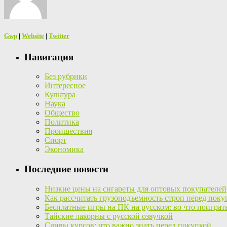
Gwp
|
Website
|
Twitter
Навигация
Без рубрики
Интересное
Культура
Наука
Общество
Политика
Проишествия
Спорт
Экономика
Последние новости
Низкие цены на сигареты для оптовых покупателей
Как рассчитать грузоподъемность строп перед поку
Бесплатные игры на ПК на русском: во что поиграт
Тайские лакорны с русской озвучкой
Сливы курсов: что важно знать перед покупкой