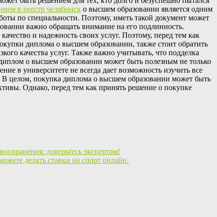
жет быть решением для тех, кто долго и безуспешно пытался
нием в реестр челябинск
о высшем образовании является одним
боты по специальности. Поэтому, иметь такой документ может
овании важно обращать внимание на его подлинность.
ачество и надежность своих услуг. Поэтому, перед тем как
покупки диплома о высшем образовании, также стоит обратить
кого качества услуг. Также важно учитывать, что подделка
диплом о высшем образовании может быть полезным не только
ение в университете не всегда дает возможность изучить все
 В целом, покупка диплома о высшем образовании может быть
ктивы. Однако, перед тем как принять решение о покупке
воохранения: доверьтесь экспертам!
можете делать ставки на спорт онлайн.