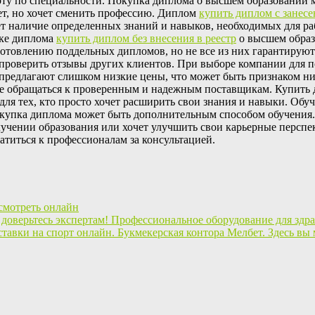
у по специальности. Покупка диплома о высшем образовании мо
тает, но хочет сменить профессию. Диплом
купить диплом с занесе
т наличие определенных знаний и навыков, необходимых для ра
пке диплома
купить диплом без внесения в реестр
о высшем образ
товлению поддельных дипломов, но не все из них гарантируют к
и проверить отзывы других клиентов. При выборе компании для 
предлагают слишком низкие цены, что может быть признаком низ
ше обращаться к проверенным и надежным поставщикам. Купить 
 для тех, кто просто хочет расширить свои знания и навыки. Обуч
купка диплома может быть дополнительным способом обучения.
лучении образования или хочет улучшить свои карьерные перспе
ратиться к профессионалам за консультацией.
 смотреть онлайн
Профессиональное оборудование для здра
Букмекерская контора Мелбет. Здесь вы 