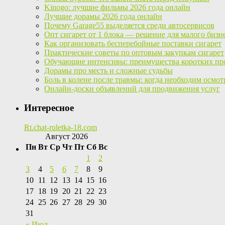
Kinogo: лучшие фильмы 2026 года онлайн
Лучшие дорамы 2026 года онлайн
Почему Garage55 выделяется среди автосервисов
Опт сигарет от 1 блока — решение для малого бизн
Как организовать бесперебойные поставки сигарет
Практические советы по оптовым закупкам сигарет
Обучающие интенсивы: преимущества коротких пр
Дорамы про месть и сложные судьбы
Боль в колене после травмы: когда необходим осмот
Онлайн-доски объявлений для продвижения услуг
Интересное
Rt.chat-ruletka-18.com
Август 2026
Пн
Вт
Ср
Чт
Пт
Сб
Вс
1
2
3
4
5
6
7
8
9
10
11
12
13
14
15
16
17
18
19
20
21
22
23
24
25
26
27
28
29
30
31
« Июл