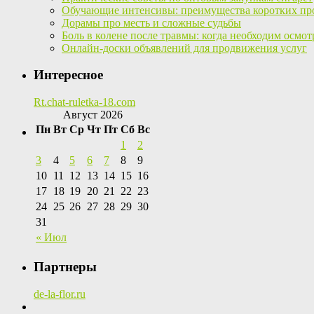
Обучающие интенсивы: преимущества коротких пр
Дорамы про месть и сложные судьбы
Боль в колене после травмы: когда необходим осмот
Онлайн-доски объявлений для продвижения услуг
Интересное
Rt.chat-ruletka-18.com
Август 2026
Пн
Вт
Ср
Чт
Пт
Сб
Вс
1
2
3
4
5
6
7
8
9
10
11
12
13
14
15
16
17
18
19
20
21
22
23
24
25
26
27
28
29
30
31
« Июл
Партнеры
de-la-flor.ru