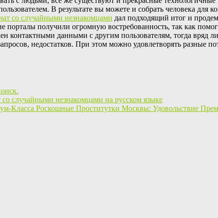
вать с людьми, все же существуют и прекрасные технологичные 
ользователем. В результате вы можете и собрать человека для к
чат со случайными незнакомцами
дал подходящий итог и продемо
ие порталы получили огромную востребованность, так как помо
ен контактными данными с другим пользователям, тогда вряд ли 
запросов, недостатков. При этом можно удовлетворять разные по
поиск.
 со случайными незнакомцами на русском языке
Роскошные Проститутки Москвы: Удовольствие Пре