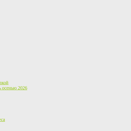
пкой
ь осенью 2026
еса