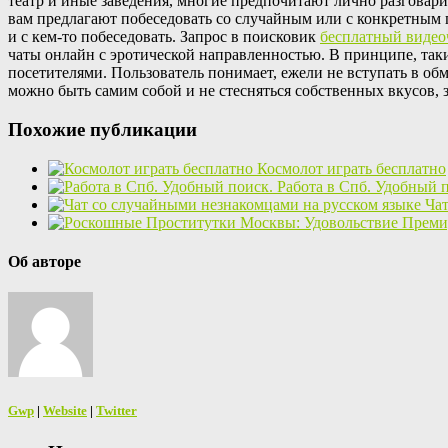
театр и иные заведения, многие предпочитают лично разговари
вам предлагают побеседовать со случайным или c конкретным п
и с кем-то побеседовать. Запрос в поисковик
бесплатный видео
чаты онлайн с эротической направленностью. В принципе, так
посетителями. Пользователь понимает, ежели не вступать в обм
можно быть самим собой и не стесняться собственных вкусов, 
Похожие публикации
Космолот играть бесплатно
Работа в Спб. Удобный 
Чат
Об авторе
Gwp
|
Website
|
Twitter