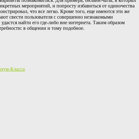
варианты познакомиться. Для примера, онлайн-чаты, в которых
онкретных мероприятий, и попросту избавиться от одиночества
нстрировал, что все легко. Кроме того, еще имеются эти же
гают свести пользователя с совершенно незнакомыми
удастся найти его где-либо вне интернета. Таким образом
требности: в общении и тому подобное.
миум-Класса