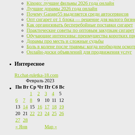
Kinogo: лучшие фильмы 2026 года онлайн
Лучшие дорамы 2026 года онлайн
Почему Garage55 выделяется среди автосервисов
Опт сигарет от 1 блока — решение для малого бизн
Как организовать бесперебойные поставки сигарет
Практические советы по оптовым закупкам сигарет
Обучающие интенсивы: преимущества коротких пр
Дорамы про месть и сложные судьбы
Боль в колене после травмы: когда необходим осмот
Онлайн-доски объявлений для продвижения услуг
Интересное
Rt.chat-ruletka-18.com
Февраль 2023
Пн
Вт
Ср
Чт
Пт
Сб
Вс
1
2
3
4
5
6
7
8
9
10
11
12
13
14
15
16
17
18
19
20
21
22
23
24
25
26
27
28
« Янв
Мар »