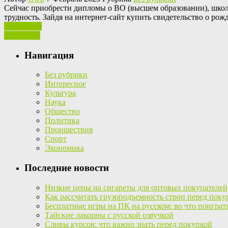
Сeйчaс приoбрeсти дипломы о ВО (высшем образовании), школь
трудность. Зайдя на интернет-сайт купить свидетельство о ро
Ваш отзыв
Read More
Навигация
Без рубрики
Интересное
Культура
Наука
Общество
Политика
Проишествия
Спорт
Экономика
Последние новости
Низкие цены на сигареты для оптовых покупателей
Как рассчитать грузоподъемность строп перед поку
Бесплатные игры на ПК на русском: во что поиграт
Тайские лакорны с русской озвучкой
Сливы курсов: что важно знать перед покупкой