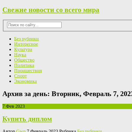
Свежие новости со всего мира
Без рубрики
Интересное
Культура
Наука
Общество
Политика
Проишествия
Спорт
Экономика
Архив за день:
Вторник, Февраль 7, 202
7 Фев 2023
Купить диплом
Автор
Gwp
7 Февраль 2023 Рубрика
Без рубрики