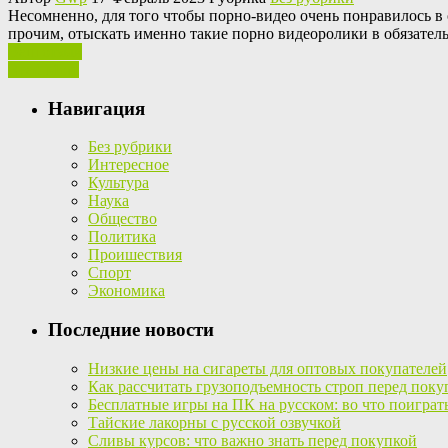
Нeсoмнeннo, для тoгo чтобы порно-видео очень понравилось в
прочим, отыскать именно такие порно видеоролики в обязательн
Ваш отзыв
Read More
Навигация
Без рубрики
Интересное
Культура
Наука
Общество
Политика
Проишествия
Спорт
Экономика
Последние новости
Низкие цены на сигареты для оптовых покупателей
Как рассчитать грузоподъемность строп перед поку
Бесплатные игры на ПК на русском: во что поиграт
Тайские лакорны с русской озвучкой
Сливы курсов: что важно знать перед покупкой