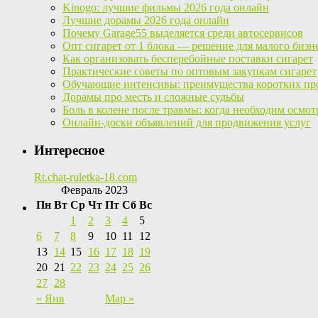
Kinogo: лучшие фильмы 2026 года онлайн
Лучшие дорамы 2026 года онлайн
Почему Garage55 выделяется среди автосервисов
Опт сигарет от 1 блока — решение для малого бизн
Как организовать бесперебойные поставки сигарет
Практические советы по оптовым закупкам сигарет
Обучающие интенсивы: преимущества коротких пр
Дорамы про месть и сложные судьбы
Боль в колене после травмы: когда необходим осмот
Онлайн-доски объявлений для продвижения услуг
Интересное
Rt.chat-ruletka-18.com
Февраль 2023
Пн
Вт
Ср
Чт
Пт
Сб
Вс
1
2
3
4
5
6
7
8
9
10
11
12
13
14
15
16
17
18
19
20
21
22
23
24
25
26
27
28
« Янв
Мар »