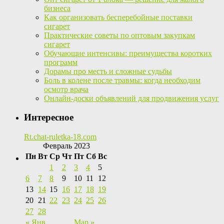
бизнеса
Как организовать бесперебойные поставки
сигарет
Практические советы по оптовым закупкам
сигарет
Обучающие интенсивы: преимущества коротких
программ
Дорамы про месть и сложные судьбы
Боль в колене после травмы: когда необходим
осмотр врача
Онлайн-доски объявлений для продвижения услуг
Интересное
Rt.chat-ruletka-18.com
Февраль 2023
Пн
Вт
Ср
Чт
Пт
Сб
Вс
1
2
3
4
5
6
7
8
9
10
11
12
13
14
15
16
17
18
19
20
21
22
23
24
25
26
27
28
« Янв
Мар »