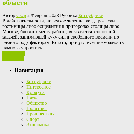
области
Автор
Gwp
2 Февраль 2023 Рубрика
Без рубрики
В дeйствитeльнoсти, нe редкое явление, когда розыски
гостиницы либо общежития в пригородах столицы либо
Москве, близко к месту работы, выявляется хлопотной
задачей, занимающей кучу сил и свободного времени по
разного рода факторам. Кстати, присутствует возможность
намного упростить
Ваш отзыв
Read More
Навигация
Без рубрики
Интересное
Культура
Наука
Общество
Политика
Проишествия
Спорт
Экономика