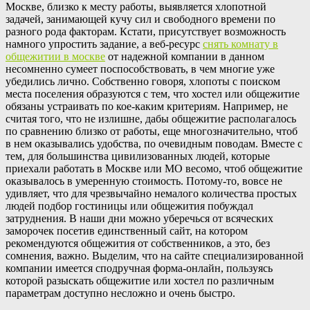
Москве, близко к месту работы, выявляется хлопотной
задачей, занимающей кучу сил и свободного времени по
разного рода факторам. Кстати, присутствует возможность
намного упростить задание, а веб-ресурс
снять комнату в
общежитии в москве
от надежной компании в данном
несомненно сумеет поспособствовать, в чем многие уже
убедились лично. Собственно говоря, хлопоты с поиском
места поселения образуются с тем, что хостел или общежитие
обязаны устраивать по кое-каким критериям. Например, не
считая того, что не излишне, дабы общежитие располагалось
по сравнению близко от работы, еще многозначительно, чтоб
в нем оказывались удобства, по очевидным поводам. Вместе с
тем, для большинства цивилизованных людей, которые
приехали работать в Москве или МО весомо, чтоб общежитие
оказывалось в умеренную стоимость. Потому-то, вовсе не
удивляет, что для чрезвычайно немалого количества простых
людей подбор гостиницы или общежития побуждал
затруднения. В наши дни можно уберечься от всяческих
заморочек посетив единственный сайт, на котором
рекомендуются общежития от собственников, а это, без
сомнения, важно. Выделим, что на сайте специализированной
компании имеется сподручная форма-онлайн, пользуясь
которой разыскать общежитие или хостел по различным
параметрам доступно несложно и очень быстро.