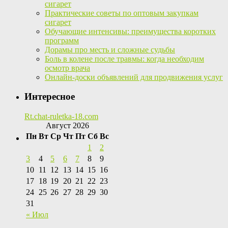
сигарет
Практические советы по оптовым закупкам
сигарет
Обучающие интенсивы: преимущества коротких
программ
Дорамы про месть и сложные судьбы
Боль в колене после травмы: когда необходим
осмотр врача
Онлайн-доски объявлений для продвижения услуг
Интересное
Rt.chat-ruletka-18.com
Август 2026
Пн
Вт
Ср
Чт
Пт
Сб
Вс
1
2
3
4
5
6
7
8
9
10
11
12
13
14
15
16
17
18
19
20
21
22
23
24
25
26
27
28
29
30
31
« Июл