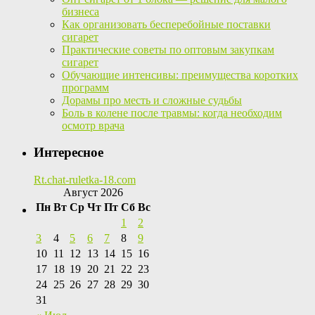
бизнеса
Как организовать бесперебойные поставки
сигарет
Практические советы по оптовым закупкам
сигарет
Обучающие интенсивы: преимущества коротких
программ
Дорамы про месть и сложные судьбы
Боль в колене после травмы: когда необходим
осмотр врача
Интересное
Rt.chat-ruletka-18.com
Август 2026
Пн
Вт
Ср
Чт
Пт
Сб
Вс
1
2
3
4
5
6
7
8
9
10
11
12
13
14
15
16
17
18
19
20
21
22
23
24
25
26
27
28
29
30
31