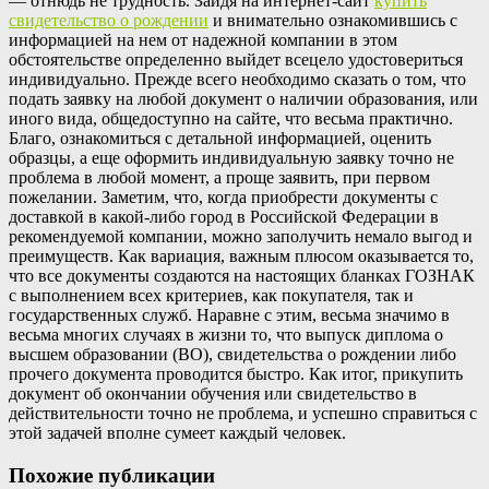
— отнюдь не трудность. Зайдя на интернет-сайт
купить
свидетельство о рождении
и внимательно ознакомившись с
информацией на нем от надежной компании в этом
обстоятельстве определенно выйдет всецело удостовериться
индивидуально. Прежде всего необходимо сказать о том, что
подать заявку на любой документ о наличии образования, или
иного вида, общедоступно на сайте, что весьма практично.
Благо, ознакомиться с детальной информацией, оценить
образцы, а еще оформить индивидуальную заявку точно не
проблема в любой момент, а проще заявить, при первом
пожелании. Заметим, что, когда приобрести документы с
доставкой в какой-либо город в Российской Федерации в
рекомендуемой компании, можно заполучить немало выгод и
преимуществ. Как вариация, важным плюсом оказывается то,
что все документы создаются на настоящих бланках ГОЗНАК
с выполнением всех критериев, как покупателя, так и
государственных служб. Наравне с этим, весьма значимо в
весьма многих случаях в жизни то, что выпуск диплома о
высшем образовании (ВО), свидетельства о рождении либо
прочего документа проводится быстро. Как итог, прикупить
документ об окончании обучения или свидетельство в
действительности точно не проблема, и успешно справиться с
этой задачей вполне сумеет каждый человек.
Похожие публикации