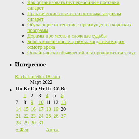
Как организовать бесперебойные поставки
сигарет
Практические советы по оптовым закупкам
сигарет
Обучающие интенсивы: преимущества коротких
программ
Дорамы про месть и сложные судьбы
Боль в колене после травмы: когда необходим
осмотр врача
Онлайн-доски объявлений для продвижения услуг
Интересное
Rt.chat-ruletka-18.com
Март 2022
Пн
Вт
Ср
Чт
Пт
Сб
Вс
1
2
3
4
5
6
7
8
9
10
11
12
13
14
15
16
17
18
19
20
21
22
23
24
25
26
27
28
29
30
31
« Фев
Апр »