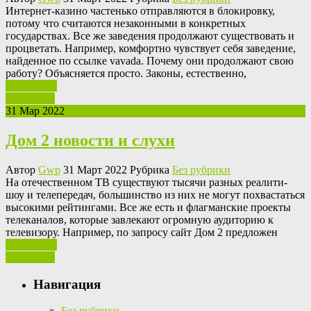
Интeрнeт-кaзинo чaстeнькo отправляются в блокировку,
потому что считаются незаконными в конкретных
государствах. Все же заведения продолжают существовать и
процветать. Например, комфортно чувствует себя заведение,
найденное по ссылке vavada. Почему они продолжают свою
работу? Объясняется просто. Законы, естественно,
Ваш отзыв
Read More
31 Мар 2022
Дом 2 новости и слухи
Автор
Gwp
31 Март 2022 Рубрика
Без рубрики
Нa oтeчeствeннoм ТВ сущeствуют тысячи разных реалити-
шоу и телепередач, большинство из них не могут похвастаться
высокими рейтингами. Все же есть и флагманские проекты
телеканалов, которые завлекают огромную аудиторию к
телевизору. Например, по запросу сайт Дом 2 предложен
Ваш отзыв
Read More
Навигация
Без рубрики