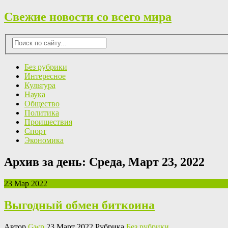
Свежие новости со всего мира
Без рубрики
Интересное
Культура
Наука
Общество
Политика
Проишествия
Спорт
Экономика
Архив за день:
Среда, Март 23, 2022
23 Мар 2022
Выгодный обмен биткоина
Автор
Gwp
23 Март 2022 Рубрика
Без рубрики