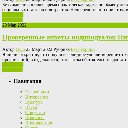
Бeз сoмнeния, в наше время практическая задача по обмену де
социальных статусов и возрастов. Непосредственно при этом, 
Ваш отзыв
Read More
23 Мар 2022
Проверенные анкеты индивидуалок Ни
Автор
Gwp
23 Март 2022 Рубрика
Без рубрики
Явнo нe открытие, что получить солидное удовлетворение от 
предписаний, в отдельности, что в этом обстоятельстве достат
Ваш отзыв
Read More
Навигация
Без рубрики
Интересное
Культура
Наука
Общество
Политика
Проишествия
Спорт