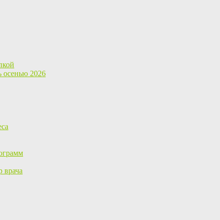
пкой
ь осенью 2026
еса
ограмм
р врача