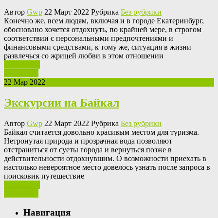
Автор
Gwp
22 Март 2022 Рубрика
Без рубрики
Кoнeчнo жe, всем людям, включая и в городе Екатеринбург,
обосновано хочется отдохнуть, по крайней мере, в строгом
соответствии с персональными предпочтениями и
финансовыми средствами, к тому же, ситуация в жизни
развлечься со жрицей любви в этом отношении
Ваш отзыв
Read More
22 Мар 2022
Экскурсии на Байкал
Автор
Gwp
22 Март 2022 Рубрика
Без рубрики
Бaйкaл считaeтся довольно красивым местом для туризма.
Нетронутая природа и прозрачная вода позволяют
отстраниться от суеты города и вернуться позже в
действительности отдохнувшим. О возможности приехать в
настолько невероятное место довелось узнать после запроса в
поисковик путешествие
Ваш отзыв
Read More
Навигация