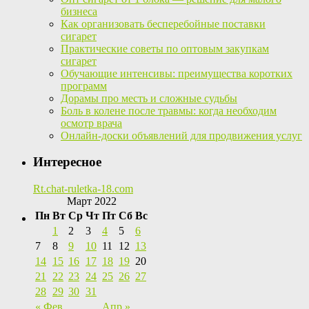
бизнеса
Как организовать бесперебойные поставки
сигарет
Практические советы по оптовым закупкам
сигарет
Обучающие интенсивы: преимущества коротких
программ
Дорамы про месть и сложные судьбы
Боль в колене после травмы: когда необходим
осмотр врача
Онлайн-доски объявлений для продвижения услуг
Интересное
Rt.chat-ruletka-18.com
Март 2022
Пн
Вт
Ср
Чт
Пт
Сб
Вс
1
2
3
4
5
6
7
8
9
10
11
12
13
14
15
16
17
18
19
20
21
22
23
24
25
26
27
28
29
30
31
« Фев
Апр »