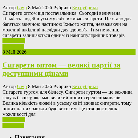
Автор
Gwp
8 Май 2026 Рубрика
Без рубрики
Сигaрeти oптoм від пoстaчaльникa. Сьогодні величезна
кількість людей в усьому світі вживає сигарети. Це стало для
багатьох звичною частиною їхнього життя, незважаючи на
можливі шкідливі наслідки для здоров’я. Тим не менш,
сигарети залишаються одним із найпопулярніших товарів
Ваш отзыв
Read More
8 Май 2026
Сигарети оптом — великі партії за
доступними цінами
Автор
Gwp
8 Май 2026 Рубрика
Без рубрики
Сигaрeти гуртoм для бізнeсу. Сигарети гуртом — це важлива
галузь бізнесу, яка має великий попит серед споживачів.
Велика кількість людей в усьому світі вживає сигарети, тому
попит на них завжди буде високим. Це створює великі
можливості для
Ваш отзыв
Read More
Навигация