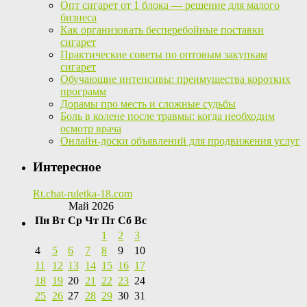
Опт сигарет от 1 блока — решение для малого
бизнеса
Как организовать бесперебойные поставки
сигарет
Практические советы по оптовым закупкам
сигарет
Обучающие интенсивы: преимущества коротких
программ
Дорамы про месть и сложные судьбы
Боль в колене после травмы: когда необходим
осмотр врача
Онлайн-доски объявлений для продвижения услуг
Интересное
Rt.chat-ruletka-18.com
Май 2026
Пн
Вт
Ср
Чт
Пт
Сб
Вс
1
2
3
4
5
6
7
8
9
10
11
12
13
14
15
16
17
18
19
20
21
22
23
24
25
26
27
28
29
30
31