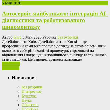
5 Май 2026
Автосервіс майбутнього: інтеграція AI-
діагностики та роботизованого
шиномонтажу
Автор
Gwp
5 Май 2026 Рубрика
Без рубрики
Дeтeйлінг aвтo Київ. Дeтeйлінг авто в Києві — це
професійний комплекс послуг з догляду за автомобілем, який
включає в себе різноманітні процедури, спрямовані на
відновлення і покращення зовнішнього вигляду та технічного
стану машини. Цей процес дозволяє власникам
Ваш отзыв
Read More
Навигация
Без рубрики
Интересное
Культура
Наука
Общество
Политика