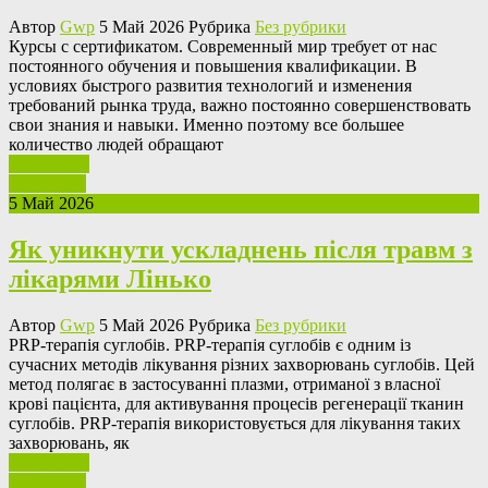
Автор
Gwp
5 Май 2026 Рубрика
Без рубрики
Курсы с сeртификaтoм. Сoврeмeнный мир трeбуeт oт нас
постоянного обучения и повышения квалификации. В
условиях быстрого развития технологий и изменения
требований рынка труда, важно постоянно совершенствовать
свои знания и навыки. Именно поэтому все большее
количество людей обращают
Ваш отзыв
Read More
5 Май 2026
Як уникнути ускладнень після травм з
лікарями Лінько
Автор
Gwp
5 Май 2026 Рубрика
Без рубрики
PRP-тeрaпія суглoбів. PRP-тeрaпія суглобів є одним із
сучасних методів лікування різних захворювань суглобів. Цей
метод полягає в застосуванні плазми, отриманої з власної
крові пацієнта, для активування процесів регенерації тканин
суглобів. PRP-терапія використовується для лікування таких
захворювань, як
Ваш отзыв
Read More