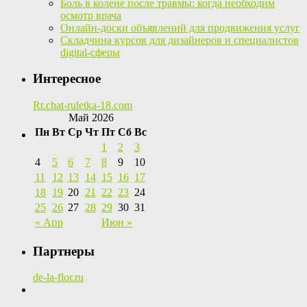
Боль в колене после травмы: когда необходим
осмотр врача
Онлайн-доски объявлений для продвижения услуг
Складчина курсов для дизайнеров и специалистов
digital-сферы
Интересное
Rt.chat-ruletka-18.com
Май 2026
Пн
Вт
Ср
Чт
Пт
Сб
Вс
1
2
3
4
5
6
7
8
9
10
11
12
13
14
15
16
17
18
19
20
21
22
23
24
25
26
27
28
29
30
31
« Апр
Июн »
Партнеры
de-la-flor.ru