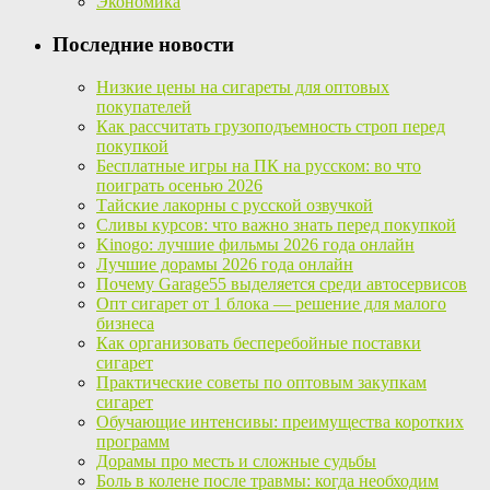
Экономика
Последние новости
Низкие цены на сигареты для оптовых
покупателей
Как рассчитать грузоподъемность строп перед
покупкой
Бесплатные игры на ПК на русском: во что
поиграть осенью 2026
Тайские лакорны с русской озвучкой
Сливы курсов: что важно знать перед покупкой
Kinogo: лучшие фильмы 2026 года онлайн
Лучшие дорамы 2026 года онлайн
Почему Garage55 выделяется среди автосервисов
Опт сигарет от 1 блока — решение для малого
бизнеса
Как организовать бесперебойные поставки
сигарет
Практические советы по оптовым закупкам
сигарет
Обучающие интенсивы: преимущества коротких
программ
Дорамы про месть и сложные судьбы
Боль в колене после травмы: когда необходим