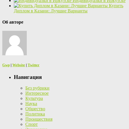
Индивидуалки в Иркутске
Купить
Диплом в Казани: Лучшие Варианты
Об авторе
Gwp
|
Website
|
Twitter
Навигация
Без рубрики
Интересное
Культура
Наука
Общество
Политика
Проишествия
Спорт