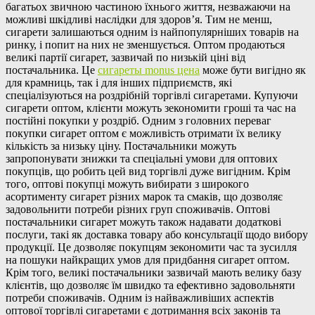
багатьох звичною частиною їхнього життя, незважаючи на
можливі шкідливі наслідки для здоров’я. Тим не менш,
сигарети залишаються одним із найпопулярніших товарів на
ринку, і попит на них не зменшується. Оптом продаються
великі партії сигарет, зазвичай по низькій ціні від
постачальника. Це
сигареты monus цена
може бути вигідно як
для крамниць, так і для інших підприємств, які
спеціалізуються на роздрібній торгівлі сигаретами. Купуючи
сигарети оптом, клієнти можуть зекономити гроші та час на
постійні покупки у роздріб. Одним з головних переваг
покупки сигарет оптом є можливість отримати їх велику
кількість за низьку ціну. Постачальники можуть
запропонувати знижки та спеціальні умови для оптових
покупців, що робить цей вид торгівлі дуже вигідним. Крім
того, оптові покупці можуть вибирати з широкого
асортименту сигарет різних марок та смаків, що дозволяє
задовольнити потреби різних груп споживачів. Оптові
постачальники сигарет можуть також надавати додаткові
послуги, такі як доставка товару або консультації щодо вибору
продукції. Це дозволяє покупцям зекономити час та зусилля
на пошуки найкращих умов для придбання сигарет оптом.
Крім того, великі постачальники зазвичай мають велику базу
клієнтів, що дозволяє їм швидко та ефективно задовольняти
потреби споживачів. Одним із найважливіших аспектів
оптової торгівлі сигаретами є дотримання всіх законів та