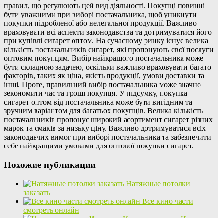
правил, що регулюють цей вид діяльності. Покупці повинні
бути уважними при виборі постачальника, щоб уникнути
покупки підробленої або нелегальної продукції. Важливо
враховувати всі аспекти законодавства та дотримуватися його
при купівлі сигарет оптом. На сучасному ринку існує велика
кількість постачальників сигарет, які пропонують свої послуги
оптовим покупцям. Вибір найкращого постачальника може
бути складною задачею, оскільки важливо враховувати багато
факторів, таких як ціна, якість продукції, умови доставки та
інші. Проте, правильний вибір постачальника може значно
зекономити час та гроші покупця. У підсумку, покупка
сигарет оптом від постачальника може бути вигідним та
зручним варіантом для багатьох покупців. Велика кількість
постачальників пропонує широкий асортимент сигарет різних
марок та смаків за низьку ціну. Важливо дотримуватися всіх
законодавчих вимог при виборі постачальника та забезпечити
себе найкращими умовами для оптової покупки сигарет.
Похожие публикации
Натяжные потолки
заказать
Все кино части
смотреть онлайн