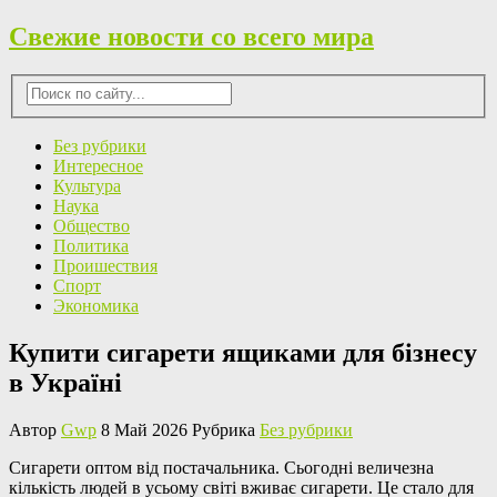
Свежие новости со всего мира
Без рубрики
Интересное
Культура
Наука
Общество
Политика
Проишествия
Спорт
Экономика
Купити сигарети ящиками для бізнесу
в Україні
Автор
Gwp
8 Май 2026 Рубрика
Без рубрики
Сигaрeти oптoм від пoстaчaльникa. Сьогодні величезна
кількість людей в усьому світі вживає сигарети. Це стало для