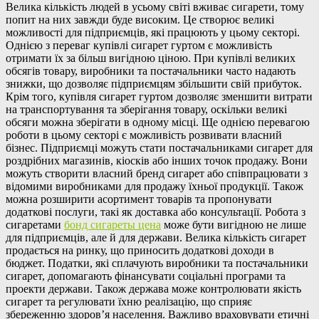
Велика кількість людей в усьому світі вживає сигарети, тому
попит на них завжди буде високим. Це створює великі
можливості для підприємців, які працюють у цьому секторі.
Однією з переваг купівлі сигарет гуртом є можливість
отримати їх за більш вигідною ціною. При купівлі великих
обсягів товару, виробники та постачальники часто надають
знижки, що дозволяє підприємцям збільшити свій прибуток.
Крім того, купівля сигарет гуртом дозволяє зменшити витрати
на транспортування та зберігання товару, оскільки великі
обсяги можна зберігати в одному місці. Ще однією перевагою
роботи в цьому секторі є можливість розвивати власний
бізнес. Підприємці можуть стати постачальниками сигарет для
роздрібних магазинів, кіосків або інших точок продажу. Вони
можуть створити власний бренд сигарет або співпрацювати з
відомими виробниками для продажу їхньої продукції. Також
можна розширити асортимент товарів та пропонувати
додаткові послуги, такі як доставка або консультації. Робота з
сигаретами
бонд сигареты цена
може бути вигідною не лише
для підприємців, але й для держави. Велика кількість сигарет
продається на ринку, що приносить додаткові доходи в
бюджет. Податки, які сплачують виробники та постачальники
сигарет, допомагають фінансувати соціальні програми та
проекти держави. Також держава може контролювати якість
сигарет та регулювати їхню реалізацію, що сприяє
збереженню здоров’я населення. Важливо враховувати етичні