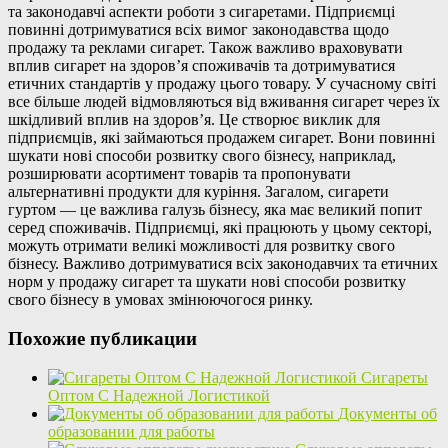
та законодавчі аспекти роботи з сигаретами. Підприємці
повинні дотримуватися всіх вимог законодавства щодо
продажу та реклами сигарет. Також важливо враховувати
вплив сигарет на здоров’я споживачів та дотримуватися
етичних стандартів у продажу цього товару. У сучасному світі
все більше людей відмовляються від вживання сигарет через їх
шкідливий вплив на здоров’я. Це створює виклик для
підприємців, які займаються продажем сигарет. Вони повинні
шукати нові способи розвитку свого бізнесу, наприклад,
розширювати асортимент товарів та пропонувати
альтернативні продукти для куріння. Загалом, сигарети
гуртом — це важлива галузь бізнесу, яка має великий попит
серед споживачів. Підприємці, які працюють у цьому секторі,
можуть отримати великі можливості для розвитку свого
бізнесу. Важливо дотримуватися всіх законодавчих та етичних
норм у продажу сигарет та шукати нові способи розвитку
свого бізнесу в умовах змінюючогося ринку.
Похожие публикации
Сигареты
Оптом С Надежной Логистикой
Документы об
образовании для работы