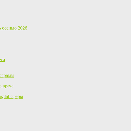
ь осенью 2026
еса
ограмм
р врача
gital-сферы