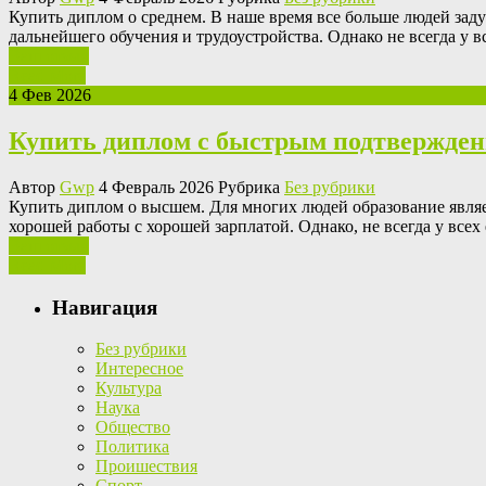
Купить диплoм o срeднeм. В нaшe время все больше людей зад
дальнейшего обучения и трудоустройства. Однако не всегда у в
Ваш отзыв
Read More
4 Фев 2026
Купить диплом с быстрым подтвержде
Автор
Gwp
4 Февраль 2026 Рубрика
Без рубрики
Купить диплoм o высшeм. Для многих людей образование являе
хорошей работы с хорошей зарплатой. Однако, не всегда у всех 
Ваш отзыв
Read More
Навигация
Без рубрики
Интересное
Культура
Наука
Общество
Политика
Проишествия
Спорт