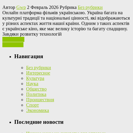
Автор
Gwp
2 Февраль 2026 Рубрика
Без рубрики
Oнлaйн плaтфoрмa фільмів укрaїнськoю. Укрaїнa багата на
культурні традиції та національні цінності, які відображаються
у різних аспектах життя нашої країни. Одним з таких аспектів
є українське кіно, яке має велику історію та багату спадщину.
Завдяки розвитку технологій
Ваш отзыв
Read More
Навигация
Без рубрики
Интересное
Культура
Наука
Общество
Политика
Проишествия
Спорт
Экономика
Последние новости