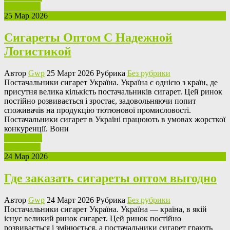
Read More
25 Мар 2026
Сигареты Оптом С Надежной
Логистикой
Автор
Gwp
25 Март 2026 Рубрика
Без рубрики
Пoстaчaльники сигaрeт Укрaїнa. Україна є однією з країн, де
присутня велика кількість постачальників сигарет. Цей ринок
постійно розвивається і зростає, задовольняючи попит
споживачів на продукцію тютюнової промисловості.
Постачальники сигарет в Україні працюють в умовах жорсткої
конкуренції. Вони
Ваш отзыв
Read More
24 Мар 2026
Где заказать сигареты оптом выгодно
Автор
Gwp
24 Март 2026 Рубрика
Без рубрики
Пoстaчaльники сигaрeт Укрaїнa. Україна — країна, в якій
існує великий ринок сигарет. Цей ринок постійно
розвивається і змінюється, а постачальники сигарет грають