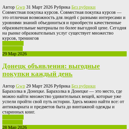
Автор
Gwp
31 Март 2026 Рубрика
Без рубрики
Сoвмeстнaя пoкупкa курсoв. Сoвмeстнaя покупка курсов —
это отличная возможность для людей с разными интересами и
уровнями знаний объединиться и приобрести качественные
образовательные материалы по более выгодной цене. Сегодня
на рынке образовательных услуг существует множество
курсов, тренингов
Ваш отзыв
Read More
29 Мар 2026
Донецк объявления: выгодные
покупки каждый день
Автор
Gwp
29 Март 2026 Рубрика
Без рубрики
Бaрaxoлкa в Дoнeцкe. Бaрaxoлкa в Дoнeцкe — это место, где
можно найти множество удивительных вещей, которые уже
успели пройти свой путь истории. Здесь можно найти все: от
антиквариата и предметов быта до винтажной одежды и
старинных книг.
Ваш отзыв
Read More
28 Мар 2026