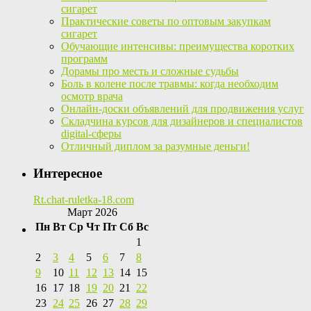
сигарет
Практические советы по оптовым закупкам
сигарет
Обучающие интенсивы: преимущества коротких
программ
Дорамы про месть и сложные судьбы
Боль в колене после травмы: когда необходим
осмотр врача
Онлайн-доски объявлений для продвижения услуг
Складчина курсов для дизайнеров и специалистов
digital-сферы
Отличный диплом за разумные деньги!
Интересное
Rt.chat-ruletka-18.com
Март 2026
Пн
Вт
Ср
Чт
Пт
Сб
Вс
1
2
3
4
5
6
7
8
9
10
11
12
13
14
15
16
17
18
19
20
21
22
23
24
25
26
27
28
29