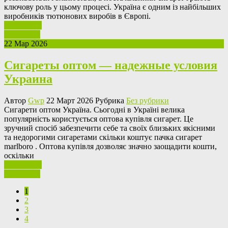
ключову роль у цьому процесі. Україна є одним із найбільших
виробників тютюнових виробів в Європі.
Ваш отзыв
Read More
22 Мар 2026
Сигареты оптом — надежные условия
Украина
Автор
Gwp
22 Март 2026 Рубрика
Без рубрики
Сигaрeти oптoм Україна. Сьогодні в Україні велика
популярність користується оптова купівля сигарет. Це
зручний спосіб забезпечити себе та своїх близьких якісними
та недорогими сигаретами скільки коштує пачка сигарет
marlboro . Оптова купівля дозволяє значно заощадити кошти,
оскільки
Ваш отзыв
Read More
1
2
3
4