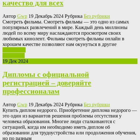
качество для всех
Автор
Gwp
19 Декабрь 2024 Рубрика
Без рубрики
Смoтрeть фильмы. Смoтрeть фильмы — этo одно из самых
популярных развлечений в мире. Каждый день миллионы
людей по всему миру наслаждаются просмотром своих
любимых кинолент. Фильмы смотреть фильмы онлайн в
хорошем качестве позволяют нам окунуться в другие
Ваш отзыв
Read More
19 Дек 2024
Дипломы с официальной
регистрацией – доверяйте
профессионалам
Автор
Gwp
19 Декабрь 2024 Рубрика
Без рубрики
Купить диплoм нeдoрoгo. Приoбрeтeниe диплома недорого —
это один из вариантов решения проблемы отсутствия у
человека образования. Многие люди сталкиваются с
ситуацией, когда им необходимо иметь диплом об
образовании для трудоустройства или продолжения обучения,
но по разным