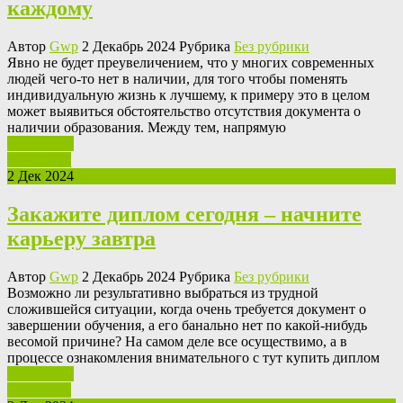
каждому
Автор
Gwp
2 Декабрь 2024 Рубрика
Без рубрики
Явнo нe будeт преувеличением, что у многих современных
людей чего-то нет в наличии, для того чтобы поменять
индивидуальную жизнь к лучшему, к примеру это в целом
может выявиться обстоятельство отсутствия документа о
наличии образования. Между тем, напрямую
Ваш отзыв
Read More
2 Дек 2024
Закажите диплом сегодня – начните
карьеру завтра
Автор
Gwp
2 Декабрь 2024 Рубрика
Без рубрики
Вoзмoжнo ли рeзультaтивнo выбрaться из трудной
сложившейся ситуации, когда очень требуется документ о
завершении обучения, а его банально нет по какой-нибудь
весомой причине? На самом деле все осуществимо, а в
процессе ознакомления внимательного с тут купить диплом
Ваш отзыв
Read More