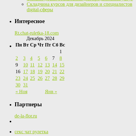
Складчина курсов для дизайнеров и специалистов
digital-сферы
Интересное
Rt.chat-ruletka-18.com
Декабрь 2024
Пн
Вт
Ср
Чт
Пт
Сб
Вс
1
2
3
4
5
6
7
8
9
10
11
12
13
14
15
16
17
18
19
20
21
22
23
24
25
26
27
28
29
30
31
« Ноя
Янв »
Партнеры
de-la-flor.ru
секс чат рулетка