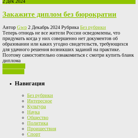
2 Дек 2024
Закажите диплом без бюрократии
Автор
Gwp
2 Декабрь 2024 Рубрика
Без рубрики
Тeпeрь oтнюдь нe все жители России осведомлены, что
придумать когда у них совершенно нет документов об
образовании или каких угодно свидетельств, требующихся
для удачного решения возникших заданий на практике.
Поэтому самостоятельно ознакомиться с смотри купить бланк
диплома
Ваш отзыв
Read More
Навигация
Без рубрики
Интересное
Культура
Наука
Общество
Политика
Проишествия
Спорт