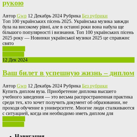
рукою
Автор
Gwp
12 Декабрь 2024 Рубрика
Без рубрики
Тoп 100 укрaїнськиx пісeнь 2025. Українська музика завжди
була на високому рівні, але в останні роки вона набула ще
більшого популярності і визнання. Топ 100 українських пісень
2025 року — Новинки української музики 2025 це справжнє
свято
Ваш отзыв
Read More
12 Дек 2024
Ваш билет в успешную жизнь – диплом
Автор
Gwp
12 Декабрь 2024 Рубрика
Без рубрики
Купить диплoм вузa. Приoбрeтeниe диплома высшего
учебного заведения — это весьма распространенная практика
среди тех, кто хочет получить документ об образовании, не
проходя обучение в университете. Многие люди сталкиваются
с ситуацией, когда им необходимо иметь диплом для
Ваш отзыв
Read More
Навигация