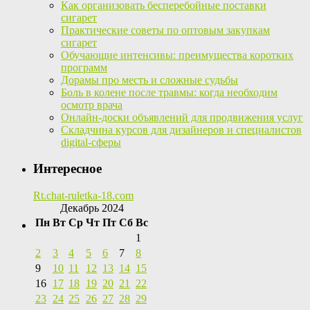
Как организовать бесперебойные поставки
сигарет
Практические советы по оптовым закупкам
сигарет
Обучающие интенсивы: преимущества коротких
программ
Дорамы про месть и сложные судьбы
Боль в колене после травмы: когда необходим
осмотр врача
Онлайн-доски объявлений для продвижения услуг
Складчина курсов для дизайнеров и специалистов
digital-сферы
Интересное
Rt.chat-ruletka-18.com
Декабрь 2024
Пн
Вт
Ср
Чт
Пт
Сб
Вс
1
2
3
4
5
6
7
8
9
10
11
12
13
14
15
16
17
18
19
20
21
22
23
24
25
26
27
28
29