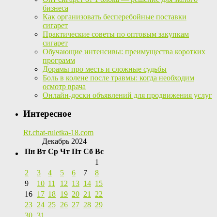
бизнеса
Как организовать бесперебойные поставки
сигарет
Практические советы по оптовым закупкам
сигарет
Обучающие интенсивы: преимущества коротких
программ
Дорамы про месть и сложные судьбы
Боль в колене после травмы: когда необходим
осмотр врача
Онлайн-доски объявлений для продвижения услуг
Интересное
Rt.chat-ruletka-18.com
Декабрь 2024
Пн
Вт
Ср
Чт
Пт
Сб
Вс
1
2
3
4
5
6
7
8
9
10
11
12
13
14
15
16
17
18
19
20
21
22
23
24
25
26
27
28
29
30
31