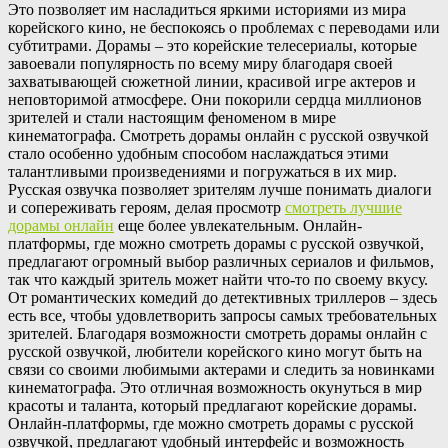
Это позволяет им насладиться яркими историями из мира
корейского кино, не беспокоясь о проблемах с переводами или
субтитрами. Дорамы – это корейские телесериалы, которые
завоевали популярность по всему миру благодаря своей
захватывающей сюжетной линии, красивой игре актеров и
неповторимой атмосфере. Они покорили сердца миллионов
зрителей и стали настоящим феноменом в мире
кинематографа. Смотреть дорамы онлайн с русской озвучкой
стало особенно удобным способом наслаждаться этими
талантливыми произведениями и погружаться в их мир.
Русская озвучка позволяет зрителям лучше понимать диалоги
и сопереживать героям, делая просмотр
смотреть лучшие
дорамы онлайн
еще более увлекательным. Онлайн-
платформы, где можно смотреть дорамы с русской озвучкой,
предлагают огромный выбор различных сериалов и фильмов,
так что каждый зритель может найти что-то по своему вкусу.
От романтических комедий до детективных триллеров – здесь
есть все, чтобы удовлетворить запросы самых требовательных
зрителей. Благодаря возможности смотреть дорамы онлайн с
русской озвучкой, любители корейского кино могут быть на
связи со своими любимыми актерами и следить за новинками
кинематографа. Это отличная возможность окунуться в мир
красоты и таланта, который предлагают корейские дорамы.
Онлайн-платформы, где можно смотреть дорамы с русской
озвучкой, предлагают удобный интерфейс и возможность