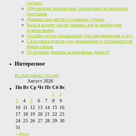
сигарет
Обучающие интенсивы: преимущества коротких
программ
Дорамы про месть и сложные судьбы
Боль в колене после травмы: когда необходим
осмотр врача
Онлайн-доски объявлений для продвижения услуг
Складчина курсов для дизайнеров и специалистов
digital-сферы
Отличный диплом за разумные деньги!
Интересное
Rt.chat-ruletka-18.com
Август 2026
Пн
Вт
Ср
Чт
Пт
Сб
Вс
1
2
3
4
5
6
7
8
9
10
11
12
13
14
15
16
17
18
19
20
21
22
23
24
25
26
27
28
29
30
31
« Июл