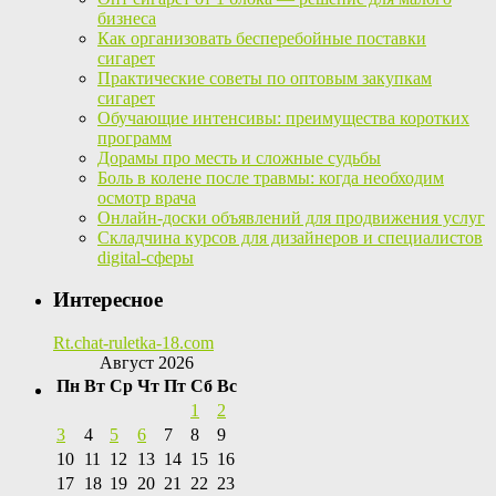
бизнеса
Как организовать бесперебойные поставки
сигарет
Практические советы по оптовым закупкам
сигарет
Обучающие интенсивы: преимущества коротких
программ
Дорамы про месть и сложные судьбы
Боль в колене после травмы: когда необходим
осмотр врача
Онлайн-доски объявлений для продвижения услуг
Складчина курсов для дизайнеров и специалистов
digital-сферы
Интересное
Rt.chat-ruletka-18.com
Август 2026
Пн
Вт
Ср
Чт
Пт
Сб
Вс
1
2
3
4
5
6
7
8
9
10
11
12
13
14
15
16
17
18
19
20
21
22
23