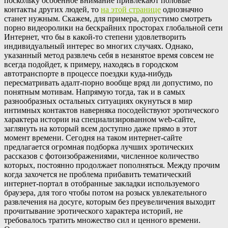
поскольку особенное внимание привлекают половые
контакты других людей, то
на этой странице
однозначно
станет нужным. Скажем, для примера, допустимо смотреть
порно видеоролики на бескрайних просторах глобальной сети
Интернет, что бы в какой-то степени удовлетворить
индивидуальный интерес во многих случаях. Однако,
указанный метод развлечь себя в незанятое время совсем не
всегда подойдет, к примеру, находясь в городском
автотранспорте в процессе поездки куда-нибудь
пересматривать адалт-порно вообще вряд ли допустимо, по
понятным мотивам. Напрямую тогда, так и в самых
разнообразных остальных ситуациях окунуться в мир
интимных контактов наверняка посодействуют эротического
характера истории на специализированном web-сайте,
заглянуть на который всем доступно даже прямо в этот
момент времени. Сегодня на таком интернет-сайте
предлагается огромная подборка лучших эротических
рассказов с фотоизображениями, численное количество
которых, постоянно продолжает пополняться. Между прочим
когда захочется не проблема прибавить тематический
интернет-портал в отобранные закладки используемого
браузера, для того чтобы потом на розыск увлекательного
развлечения на досуге, которым без преувеличения выходит
прочитывание эротического характера историй, не
требовалось тратить множество сил и ценного времени.