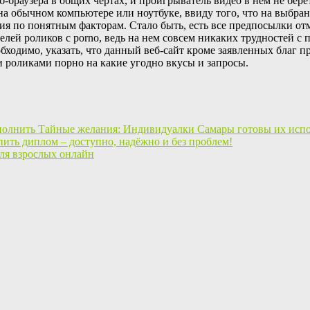
еб-браузера в общих чертах, и проигрыватель видео в нем не бер
а обычном компьютере или ноутбуке, ввиду того, что на выбран
ния по понятным факторам. Стало быть, есть все предпосылки от
елей роликов с porno, ведь на нем совсем никаких трудностей с
обходимо, указать, что данный веб-сайт кроме заявленных благ
 роликами порно на какие угодно вкусы и запросы.
Тайные желания: Индивидуалки Самары готовы их исп
пить диплом – доступно, надёжно и без проблем!
ля взрослых онлайн