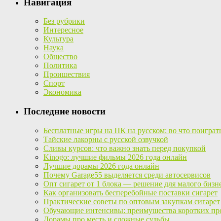
Навигация
Без рубрики
Интересное
Культура
Наука
Общество
Политика
Проишествия
Спорт
Экономика
Последние новости
Бесплатные игры на ПК на русском: во что поиграт
Тайские лакорны с русской озвучкой
Сливы курсов: что важно знать перед покупкой
Kinogo: лучшие фильмы 2026 года онлайн
Лучшие дорамы 2026 года онлайн
Почему Garage55 выделяется среди автосервисов
Опт сигарет от 1 блока — решение для малого бизн
Как организовать бесперебойные поставки сигарет
Практические советы по оптовым закупкам сигарет
Обучающие интенсивы: преимущества коротких пр
Дорамы про месть и сложные судьбы