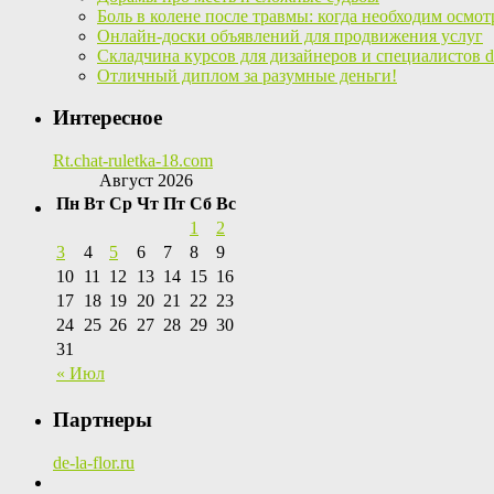
Боль в колене после травмы: когда необходим осмот
Онлайн-доски объявлений для продвижения услуг
Складчина курсов для дизайнеров и специалистов di
Отличный диплом за разумные деньги!
Интересное
Rt.chat-ruletka-18.com
Август 2026
Пн
Вт
Ср
Чт
Пт
Сб
Вс
1
2
3
4
5
6
7
8
9
10
11
12
13
14
15
16
17
18
19
20
21
22
23
24
25
26
27
28
29
30
31
« Июл
Партнеры
de-la-flor.ru