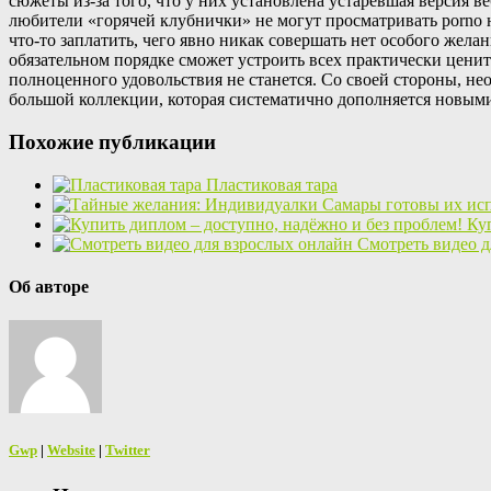
сюжеты из-за того, что у них установлена устаревшая версия в
любители «горячей клубнички» не могут просматривать porno н
что-то заплатить, чего явно никак совершать нет особого жела
обязательном порядке сможет устроить всех практически ценит
полноценного удовольствия не станется. Со своей стороны, не
большой коллекции, которая систематично дополняется новыми
Похожие публикации
Пластиковая тара
Ку
Смотреть видео д
Об авторе
Gwp
|
Website
|
Twitter