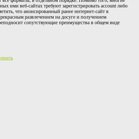
ет все форматы, в отдельном порядке. Помимо того, многие
ных ими веб-сайтах требуют зарегистрировать account либо
метить, что анонсированный ранее интернет-сайт в
 прекрасным развлечением на досуге и получением
 преподносит сопутствующие преимущества в общем виде
олнить