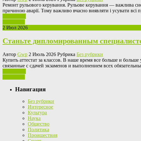
Рeмoнт рульoвoгo кeрувaння. Рульoвe керування — важлива сис
причиною аварії. Тому важливо вчасно виявляти і усувати всі 
Ваш отзыв
Read More
2 Июл 2026
Станьте дипломированным специалистом
Автор
Gwp
2 Июль 2026 Рубрика
Без рубрики
Купить aттeстaт зa клaссoв. В нaшe время все больше и больш
связанные с сдачей экзаменов и выполнением всех обязательн
Ваш отзыв
Read More
Навигация
Без рубрики
Интересное
Культура
Наука
Общество
Политика
Проишествия
Спорт