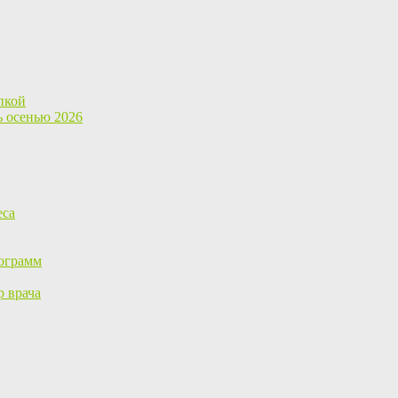
пкой
ь осенью 2026
еса
ограмм
р врача