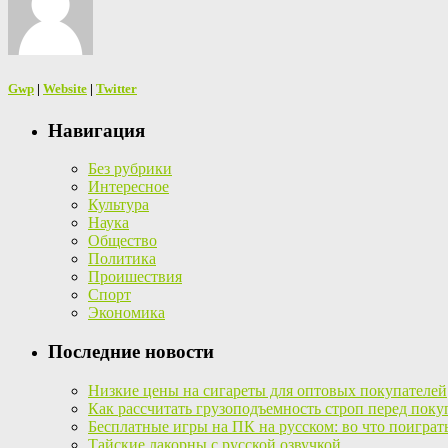
Gwp
|
Website
|
Twitter
Навигация
Без рубрики
Интересное
Культура
Наука
Общество
Политика
Проишествия
Спорт
Экономика
Последние новости
Низкие цены на сигареты для оптовых покупателей
Как рассчитать грузоподъемность строп перед поку
Бесплатные игры на ПК на русском: во что поиграт
Тайские лакорны с русской озвучкой