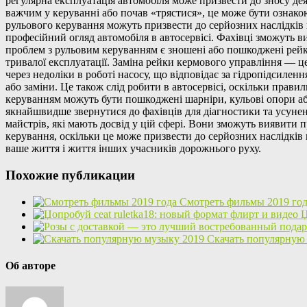
регулярна експлуатація автомобіля може призвести до зносу дея
важчим у керуванні або почав «трястися», це може бути ознако
рульового керування можуть призвести до серйозних наслідків
професійний огляд автомобіля в автосервісі. Фахівці зможуть в
проблем з рульовим керуванням є зношені або пошкоджені рейк
тривалої експлуатації. Заміна рейки кермового управління — 
через недоліки в роботі насосу, що відповідає за гідропідсиле
або заміни. Це також слід робити в автосервісі, оскільки пра
керуванням можуть бути пошкоджені шарніри, кульові опори або
якнайшвидше звернутися до фахівців для діагностики та усуне
майстрів, які мають досвід у цій сфері. Вони зможуть виявити 
керування, оскільки це може призвести до серйозних наслідків
ваше життя і життя інших учасників дорожнього руху.
Похожие публикации
Смотреть фильмы 2019 го
Џ
Скачать популярную
Об авторе