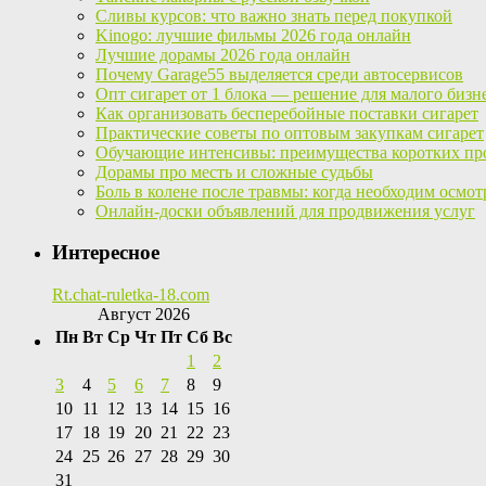
Сливы курсов: что важно знать перед покупкой
Kinogo: лучшие фильмы 2026 года онлайн
Лучшие дорамы 2026 года онлайн
Почему Garage55 выделяется среди автосервисов
Опт сигарет от 1 блока — решение для малого бизн
Как организовать бесперебойные поставки сигарет
Практические советы по оптовым закупкам сигарет
Обучающие интенсивы: преимущества коротких пр
Дорамы про месть и сложные судьбы
Боль в колене после травмы: когда необходим осмот
Онлайн-доски объявлений для продвижения услуг
Интересное
Rt.chat-ruletka-18.com
Август 2026
Пн
Вт
Ср
Чт
Пт
Сб
Вс
1
2
3
4
5
6
7
8
9
10
11
12
13
14
15
16
17
18
19
20
21
22
23
24
25
26
27
28
29
30
31