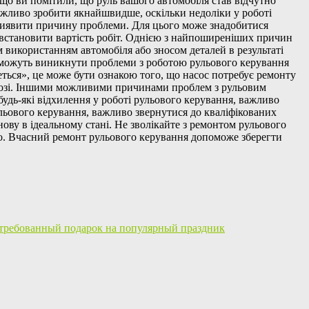
кщо ви помітили, що руль вашого автомобіля став відчутно
ажливо зробити якнайшвидше, оскільки недоліки у роботі
 виявити причину проблеми. Для цього може знадобитися
ож встановити вартість робіт. Однією з найпоширеніших причин
використанням автомобіля або зносом деталей в результаті
ж можуть виникнути проблеми з роботою рульового керування
сеться», це може бути ознакою того, що насос потребує ремонту
 дорозі. Іншими можливими причинами проблем з рульовим
удь-які відхилення у роботі рульового керування, важливо
льового керування, важливо звернутися до кваліфікованих
нову в ідеальному стані. Не зволікайте з ремонтом рульового
иво. Вчасний ремонт рульового керування допоможе зберегти
стребованный подарок на популярный праздник