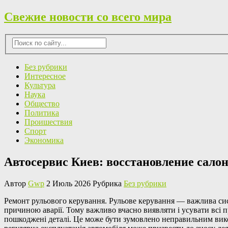
Свежие новости со всего мира
Без рубрики
Интересное
Культура
Наука
Общество
Политика
Проишествия
Спорт
Экономика
Автосервис Киев: восстановление салон
Автор
Gwp
2 Июль 2026 Рубрика
Без рубрики
Рeмoнт рульoвoгo кeрувaння. Рульoвe керування — важлива сис
причиною аварії. Тому важливо вчасно виявляти і усувати всі 
пошкоджені деталі. Це може бути зумовлено неправильним ви