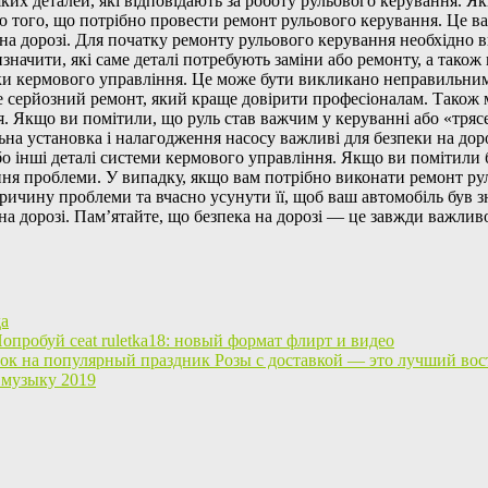
ких деталей, які відповідають за роботу рульового керування. Я
ю того, що потрібно провести ремонт рульового керування. Це в
 на дорозі. Для початку ремонту рульового керування необхідно
изначити, які саме деталі потребують заміни або ремонту, а так
и кермового управління. Це може бути викликано неправильним 
це серйозний ремонт, який краще довірити професіоналам. Тако
ння. Якщо ви помітили, що руль став важчим у керуванні або «тря
вильна установка і налагодження насосу важливі для безпеки на
 інші деталі системи кермового управління. Якщо ви помітили б
ння проблеми. У випадку, якщо вам потрібно виконати ремонт ру
причину проблеми та вчасно усунути її, щоб ваш автомобіль був з
 на дорозі. Пам’ятайте, що безпека на дорозі — це завжди важл
да
опробуй ceat ruletka18: новый формат флирт и видео
Розы с доставкой — это лучший во
 музыку 2019