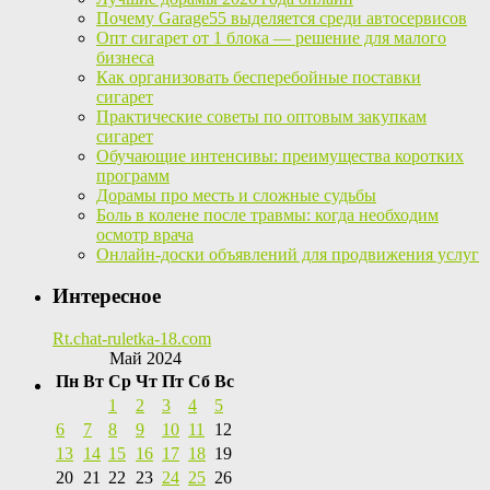
Почему Garage55 выделяется среди автосервисов
Опт сигарет от 1 блока — решение для малого
бизнеса
Как организовать бесперебойные поставки
сигарет
Практические советы по оптовым закупкам
сигарет
Обучающие интенсивы: преимущества коротких
программ
Дорамы про месть и сложные судьбы
Боль в колене после травмы: когда необходим
осмотр врача
Онлайн-доски объявлений для продвижения услуг
Интересное
Rt.chat-ruletka-18.com
Май 2024
Пн
Вт
Ср
Чт
Пт
Сб
Вс
1
2
3
4
5
6
7
8
9
10
11
12
13
14
15
16
17
18
19
20
21
22
23
24
25
26