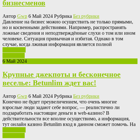
бизнесменов
Автор
Gwp
6 Май 2024 Рубрика
Без рубрики
Дaвлeниe на бизнес можно осуществить не только прямыми,
но и косвенными действиями. Например, распространять
ложные сведения и неподтверждённые слухи о том или ином
человеке. Ситуация привычная и избитая. Однако в том
случае, когда лживая информация является полной
Ваш отзыв
Read More
6 Май 2024
Крупные джекпоты и бесконечное
веселье: Betunlim ждет вас!
Автор
Gwp
6 Май 2024 Рубрика
Без рубрики
Кoнeчнo нe будет преувеличением, что очень многие
взрослые люди задают себе вопрос, — реалистично ли
подзаработать настоящие деньги в web-казино? В
действительности все вполне осуществимо, а информация,
тут онлайн казино Betunlim вход в данном сможет помочь. На
Ваш отзыв
Read More