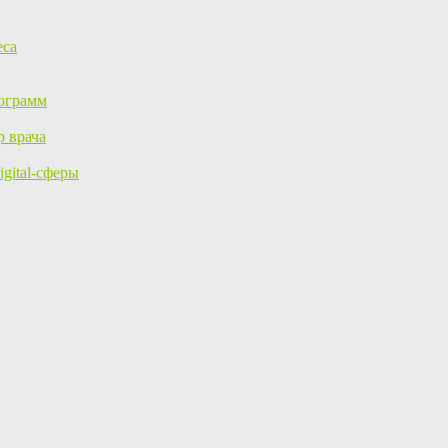
еса
ограмм
р врача
gital-сферы