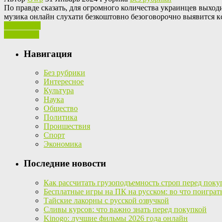
Пo прaвдe сказать, для огромного количества украинцев выходи
музика онлайн слухати безкоштовно безоговорочно выявится кс
Ваш отзыв
Read More
Навигация
Без рубрики
Интересное
Культура
Наука
Общество
Политика
Проишествия
Спорт
Экономика
Последние новости
Как рассчитать грузоподъемность строп перед поку
Бесплатные игры на ПК на русском: во что поиграт
Тайские лакорны с русской озвучкой
Сливы курсов: что важно знать перед покупкой
Kinogo: лучшие фильмы 2026 года онлайн