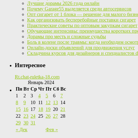
Лучшие дорамы 2026 года онлайн
Почему Garage55 выделяется среди автосервисов
Опт сигарет от 1 блока — решение для малого бизн
Как организовать бесперебойные поставки сигарет
Практические советы по оптовым закупкам сигарет
Обучающие интенсивы: преимущества коротких пр
Дорамы про месть и сложные судьбы
Боль в колене после травмы: когда необходим осмот
Онлайн-доски объявлений для продвижения услуг
Складчина курсов для дизайнеров и специалистов di
Интересное
Rt.chat-ruletka-18.com
Январь 2024
Пн
Вт
Ср
Чт
Пт
Сб
Вс
1
2
3
4
5
6
7
8
9
10
11
12
13
14
15
16
17
18
19
20
21
22
23
24
25
26
27
28
29
30
31
« Дек
Фев »