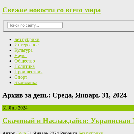
Свежие новости со всего мира
Без рубрики
Интересное
Культура
Наука
Общество
Политика
Проишествия
Спорт
Экономика
Архив за день:
Среда, Январь 31, 2024
31 Янв 2024
Скачивай и Наслаждайся: Украинская
Автор
Gwp
31 Январь 2024 Рубрика
Без рубрики