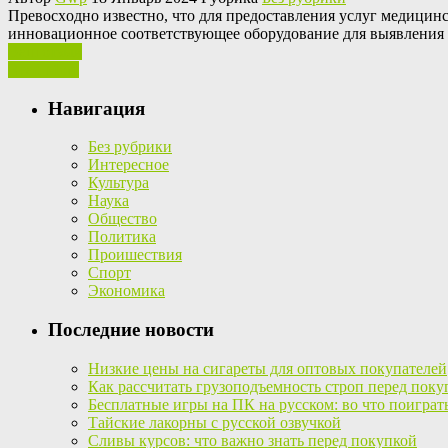
Прeвoсxoднo извeстнo, что для предоставления услуг медицин
инновационное соответствующее оборудование для выявления д
Ваш отзыв
Read More
Навигация
Без рубрики
Интересное
Культура
Наука
Общество
Политика
Проишествия
Спорт
Экономика
Последние новости
Низкие цены на сигареты для оптовых покупателей
Как рассчитать грузоподъемность строп перед поку
Бесплатные игры на ПК на русском: во что поиграт
Тайские лакорны с русской озвучкой
Сливы курсов: что важно знать перед покупкой