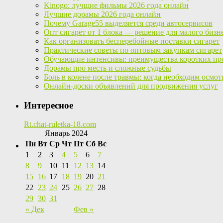
Kinogo: лучшие фильмы 2026 года онлайн
Лучшие дорамы 2026 года онлайн
Почему Garage55 выделяется среди автосервисов
Опт сигарет от 1 блока — решение для малого бизн
Как организовать бесперебойные поставки сигарет
Практические советы по оптовым закупкам сигарет
Обучающие интенсивы: преимущества коротких пр
Дорамы про месть и сложные судьбы
Боль в колене после травмы: когда необходим осмот
Онлайн-доски объявлений для продвижения услуг
Интересное
Rt.chat-ruletka-18.com
Январь 2024
Пн
Вт
Ср
Чт
Пт
Сб
Вс
1
2
3
4
5
6
7
8
9
10
11
12
13
14
15
16
17
18
19
20
21
22
23
24
25
26
27
28
29
30
31
« Дек
Фев »